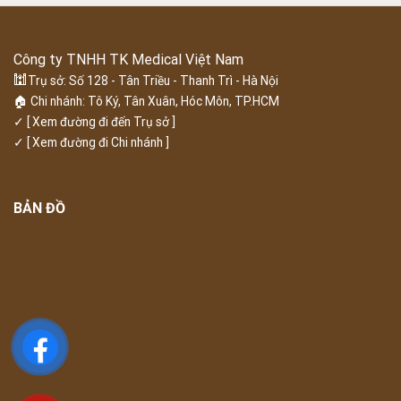
Công ty TNHH TK Medical Việt Nam
🕍
Trụ sở: Số 128 - Tân Triều - Thanh Trì - Hà Nội
🏠 Chi nhánh: Tô Ký, Tân Xuân, Hóc Môn, TP.HCM
✓
[ Xem đường đi đến Trụ sở ]
✓
[ Xem đường đi Chi nhánh ]
BẢN ĐỒ