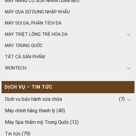
MÁY NÂNG CƠ XÓA NHĂN GIẢM BÉO
MÁY QUA SỬ DỤNG NHẬP KHẨU
MÁY SOI DA, PHÂN TÍCH DA
MÁY TRIỆT LÔNG TRẺ HÓA DA
MÁY TRUNG QUỐC
TẤT CẢ SẢN PHẨM
WONTECH
DỊCH VỤ – TIN TỨC
Dịch vụ bảo hành sửa chữa
(7)
Máy chính hãng thanh lý
(40)
Máy Spa thẩm mỹ Trung Quốc
(12)
Tin tức
(79)