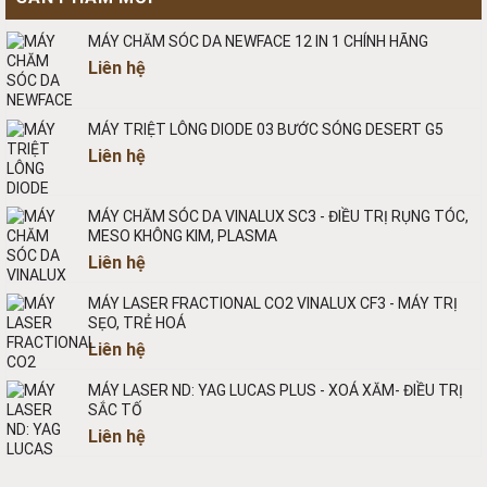
MÁY CHĂM SÓC DA NEWFACE 12 IN 1 CHÍNH HÃNG
Liên hệ
MÁY TRIỆT LÔNG DIODE 03 BƯỚC SÓNG DESERT G5
Liên hệ
MÁY CHĂM SÓC DA VINALUX SC3 - ĐIỀU TRỊ RỤNG TÓC,
MESO KHÔNG KIM, PLASMA
Liên hệ
MÁY LASER FRACTIONAL CO2 VINALUX CF3 - MÁY TRỊ
SẸO, TRẺ HOÁ
Liên hệ
MÁY LASER ND: YAG LUCAS PLUS - XOÁ XĂM- ĐIỀU TRỊ
SẮC TỐ
Liên hệ