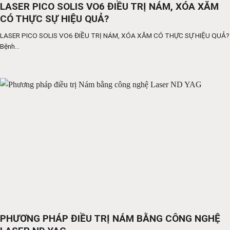
LASER PICO SOLIS VO6 ĐIỀU TRỊ NÁM, XÓA XĂM
CÓ THỰC SỰ HIỆU QUẢ?
LASER PICO SOLIS VO6 ĐIỀU TRỊ NÁM, XÓA XĂM CÓ THỰC SỰ HIỆU QUẢ?
Bệnh...
PHƯƠNG PHÁP ĐIỀU TRỊ NÁM BẰNG CÔNG NGHỆ