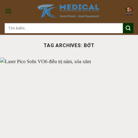
Skip
to
content
Tìm
kiếm:
TAG ARCHIVES:
BỚT