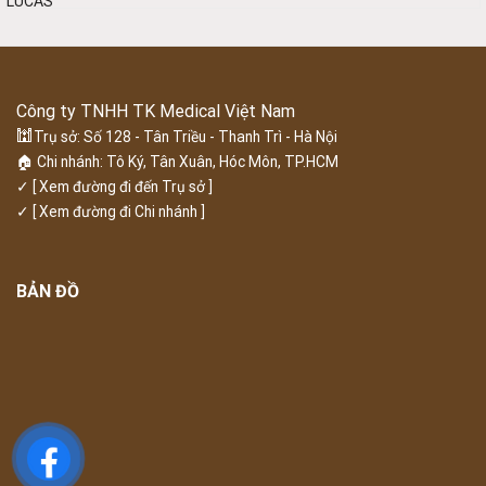
Công ty TNHH TK Medical Việt Nam
🕍
Trụ sở: Số 128 - Tân Triều - Thanh Trì - Hà Nội
🏠 Chi nhánh: Tô Ký, Tân Xuân, Hóc Môn, TP.HCM
✓
[ Xem đường đi đến Trụ sở ]
✓
[ Xem đường đi Chi nhánh ]
BẢN ĐỒ