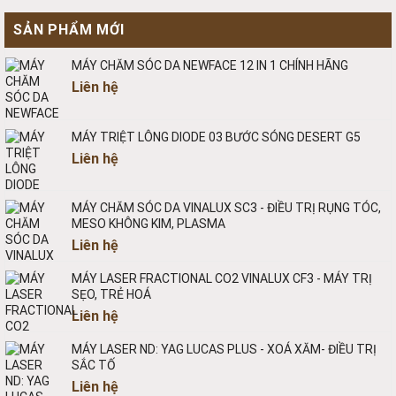
SẢN PHẨM MỚI
MÁY CHĂM SÓC DA NEWFACE 12 IN 1 CHÍNH HÃNG
Liên hệ
MÁY TRIỆT LÔNG DIODE 03 BƯỚC SÓNG DESERT G5
Liên hệ
MÁY CHĂM SÓC DA VINALUX SC3 - ĐIỀU TRỊ RỤNG TÓC,
MESO KHÔNG KIM, PLASMA
Liên hệ
MÁY LASER FRACTIONAL CO2 VINALUX CF3 - MÁY TRỊ
SẸO, TRẺ HOÁ
Liên hệ
MÁY LASER ND: YAG LUCAS PLUS - XOÁ XĂM- ĐIỀU TRỊ
SẮC TỐ
Liên hệ