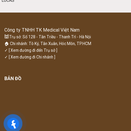
Công ty TNHH TK Medical Việt Nam
🕍
Trụ sở: Số 128 - Tân Triều - Thanh Trì - Hà Nội
🏠 Chi nhánh: Tô Ký, Tân Xuân, Hóc Môn, TP.HCM
✓
[ Xem đường đi đến Trụ sở ]
✓
[ Xem đường đi Chi nhánh ]
BẢN ĐỒ