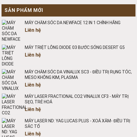
SẢN PHẨM MỚI
MÁY CHĂM SÓC DA NEWFACE 12 IN 1 CHÍNH HÃNG
Liên hệ
MÁY TRIỆT LÔNG DIODE 03 BƯỚC SÓNG DESERT G5
Liên hệ
MÁY CHĂM SÓC DA VINALUX SC3 - ĐIỀU TRỊ RỤNG TÓC,
MESO KHÔNG KIM, PLASMA
Liên hệ
MÁY LASER FRACTIONAL CO2 VINALUX CF3 - MÁY TRỊ
SẸO, TRẺ HOÁ
Liên hệ
MÁY LASER ND: YAG LUCAS PLUS - XOÁ XĂM- ĐIỀU TRỊ
SẮC TỐ
Liên hệ