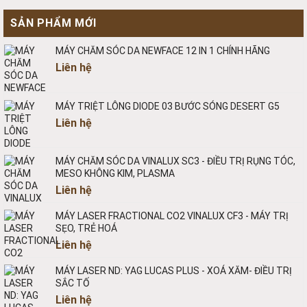
SẢN PHẨM MỚI
MÁY CHĂM SÓC DA NEWFACE 12 IN 1 CHÍNH HÃNG
Liên hệ
MÁY TRIỆT LÔNG DIODE 03 BƯỚC SÓNG DESERT G5
Liên hệ
MÁY CHĂM SÓC DA VINALUX SC3 - ĐIỀU TRỊ RỤNG TÓC,
MESO KHÔNG KIM, PLASMA
Liên hệ
MÁY LASER FRACTIONAL CO2 VINALUX CF3 - MÁY TRỊ
SẸO, TRẺ HOÁ
Liên hệ
MÁY LASER ND: YAG LUCAS PLUS - XOÁ XĂM- ĐIỀU TRỊ
SẮC TỐ
Liên hệ