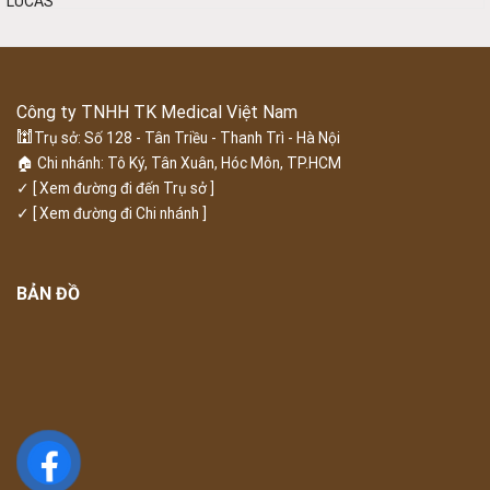
Công ty TNHH TK Medical Việt Nam
🕍
Trụ sở: Số 128 - Tân Triều - Thanh Trì - Hà Nội
🏠 Chi nhánh: Tô Ký, Tân Xuân, Hóc Môn, TP.HCM
✓
[ Xem đường đi đến Trụ sở ]
✓
[ Xem đường đi Chi nhánh ]
BẢN ĐỒ