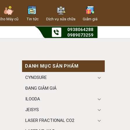
Kho Máy cũ
Tin tức
Dịch vụ sửa chữa
Giảm giá
0938064288
0989073259
DANH MỤC SẢN PHẨM
CYNOSURE
ĐANG GIẢM GIÁ
ILOODA
JEISYS
LASER FRACTIONAL CO2