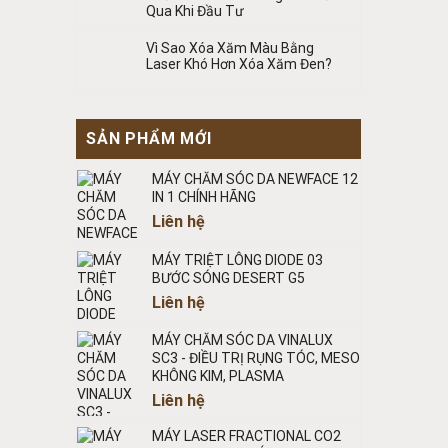
Qua Khi Đầu Tư
Vì Sao Xóa Xăm Màu Bằng
Laser Khó Hơn Xóa Xăm Đen?
SẢN PHẨM MỚI
MÁY CHĂM SÓC DA NEWFACE 12
IN 1 CHÍNH HÃNG
Liên hệ
MÁY TRIỆT LÔNG DIODE 03
BƯỚC SÓNG DESERT G5
Liên hệ
MÁY CHĂM SÓC DA VINALUX
SC3 - ĐIỀU TRỊ RỤNG TÓC, MESO
KHÔNG KIM, PLASMA
Liên hệ
MÁY LASER FRACTIONAL CO2