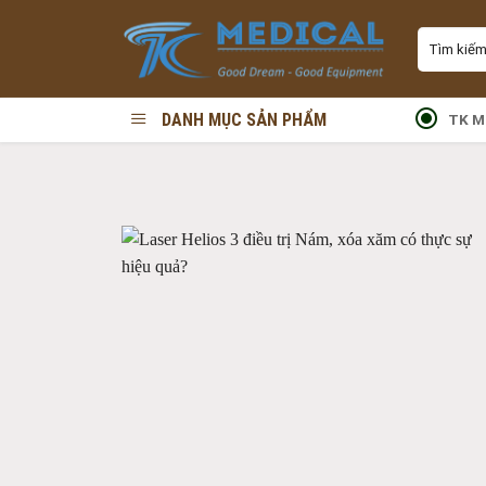
Skip
Tìm
to
kiếm:
content
DANH MỤC SẢN PHẨM
TK M