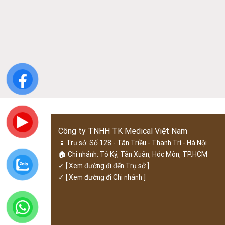
Công ty TNHH TK Medical Việt Nam
🕍
Trụ sở: Số 128 - Tân Triều - Thanh Trì - Hà Nội
🏠 Chi nhánh: Tô Ký, Tân Xuân, Hóc Môn, TP.HCM
✓
[ Xem đường đi đến Trụ sở ]
✓
[ Xem đường đi Chi nhánh ]