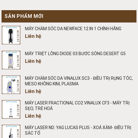
SẢN PHẨM MỚI
MÁY CHĂM SÓC DA NEWFACE 12 IN 1 CHÍNH HÃNG
Liên hệ
MÁY TRIỆT LÔNG DIODE 03 BƯỚC SÓNG DESERT G5
Liên hệ
MÁY CHĂM SÓC DA VINALUX SC3 - ĐIỀU TRỊ RỤNG TÓC,
MESO KHÔNG KIM, PLASMA
Liên hệ
MÁY LASER FRACTIONAL CO2 VINALUX CF3 - MÁY TRỊ
SẸO, TRẺ HOÁ
Liên hệ
MÁY LASER ND: YAG LUCAS PLUS - XOÁ XĂM- ĐIỀU TRỊ
SẮC TỐ