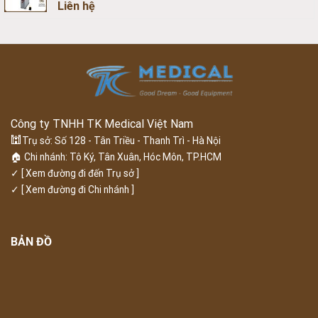
Liên hệ
Công ty TNHH TK Medical Việt Nam
🕍
Trụ sở: Số 128 - Tân Triều - Thanh Trì - Hà Nội
🏠 Chi nhánh: Tô Ký, Tân Xuân, Hóc Môn, TP.HCM
✓
[ Xem đường đi đến Trụ sở ]
✓
[ Xem đường đi Chi nhánh ]
BẢN ĐỒ