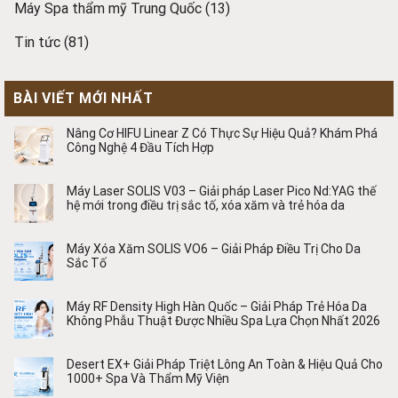
Máy Spa thẩm mỹ Trung Quốc
(13)
Tin tức
(81)
BÀI VIẾT MỚI NHẤT
Nâng Cơ HIFU Linear Z Có Thực Sự Hiệu Quả? Khám Phá
Công Nghệ 4 Đầu Tích Hợp
Máy Laser SOLIS V03 – Giải pháp Laser Pico Nd:YAG thế
hệ mới trong điều trị sắc tố, xóa xăm và trẻ hóa da
Máy Xóa Xăm SOLIS VO6 – Giải Pháp Điều Trị Cho Da
Sắc Tố
Máy RF Density High Hàn Quốc – Giải Pháp Trẻ Hóa Da
Không Phẫu Thuật Được Nhiều Spa Lựa Chọn Nhất 2026
Desert EX+ Giải Pháp Triệt Lông An Toàn & Hiệu Quả Cho
1000+ Spa Và Thẩm Mỹ Viện