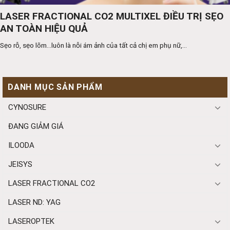
LASER FRACTIONAL CO2 MULTIXEL ĐIỀU TRỊ SẸO
AN TOÀN HIỆU QUẢ
Sẹo rỗ, sẹo lõm…luôn là nỗi ám ảnh của tất cả chị em phụ nữ,...
DANH MỤC SẢN PHẨM
CYNOSURE
ĐANG GIẢM GIÁ
ILOODA
JEISYS
LASER FRACTIONAL CO2
LASER ND: YAG
LASEROPTEK