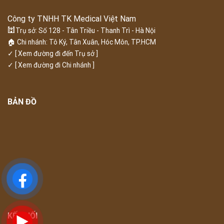
Công ty TNHH TK Medical Việt Nam
🕍
Trụ sở: Số 128 - Tân Triều - Thanh Trì - Hà Nội
🏠 Chi nhánh: Tô Ký, Tân Xuân, Hóc Môn, TP.HCM
✓
[ Xem đường đi đến Trụ sở ]
✓
[ Xem đường đi Chi nhánh ]
BẢN ĐỒ
KẾT NỐI