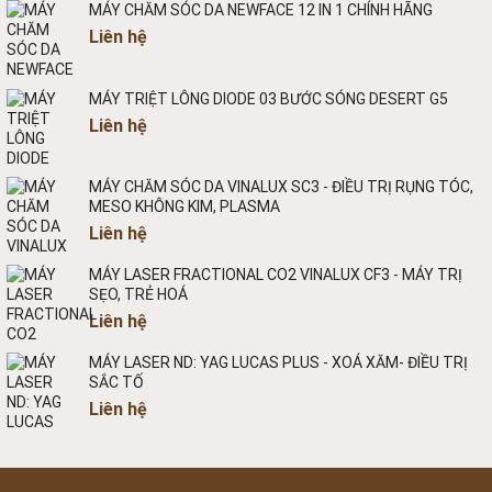
MÁY CHĂM SÓC DA NEWFACE 12 IN 1 CHÍNH HÃNG
Liên hệ
MÁY TRIỆT LÔNG DIODE 03 BƯỚC SÓNG DESERT G5
Liên hệ
MÁY CHĂM SÓC DA VINALUX SC3 - ĐIỀU TRỊ RỤNG TÓC,
MESO KHÔNG KIM, PLASMA
Liên hệ
MÁY LASER FRACTIONAL CO2 VINALUX CF3 - MÁY TRỊ
SẸO, TRẺ HOÁ
Liên hệ
MÁY LASER ND: YAG LUCAS PLUS - XOÁ XĂM- ĐIỀU TRỊ
SẮC TỐ
Liên hệ