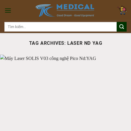
Skip
to
content
Tìm
kiếm:
TAG ARCHIVES:
LASER ND YAG