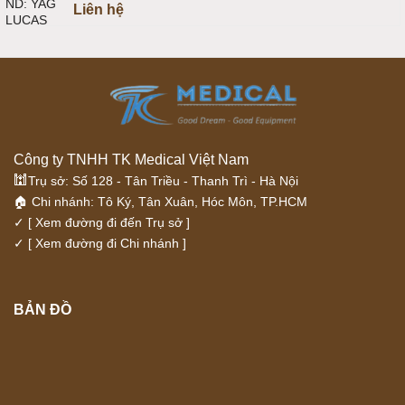
Liên hệ
Công ty TNHH TK Medical Việt Nam
🕍
Trụ sở: Số 128 - Tân Triều - Thanh Trì - Hà Nội
🏠 Chi nhánh: Tô Ký, Tân Xuân, Hóc Môn, TP.HCM
✓
[ Xem đường đi đến Trụ sở ]
✓
[ Xem đường đi Chi nhánh ]
BẢN ĐỒ