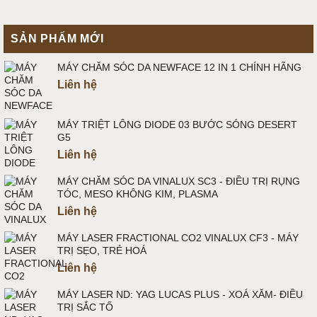
SẢN PHẨM MỚI
MÁY CHĂM SÓC DA NEWFACE 12 IN 1 CHÍNH HÃNG
Liên hệ
MÁY TRIỆT LÔNG DIODE 03 BƯỚC SÓNG DESERT
G5
Liên hệ
MÁY CHĂM SÓC DA VINALUX SC3 - ĐIỀU TRỊ RỤNG
TÓC, MESO KHÔNG KIM, PLASMA
Liên hệ
MÁY LASER FRACTIONAL CO2 VINALUX CF3 - MÁY
TRỊ SẸO, TRẺ HOÁ
Liên hệ
MÁY LASER ND: YAG LUCAS PLUS - XOÁ XĂM- ĐIỀU
TRỊ SẮC TỐ