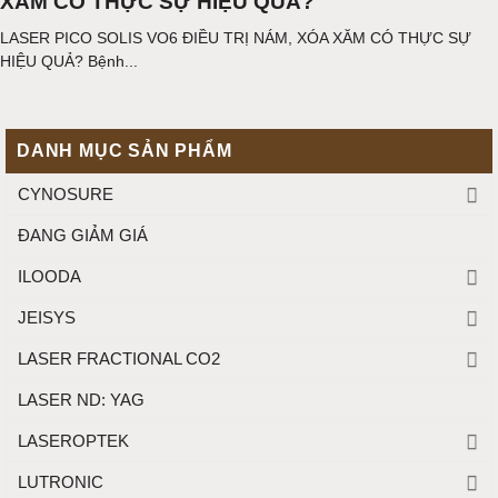
XĂM CÓ THỰC SỰ HIỆU QUẢ?
LASER PICO SOLIS VO6 ĐIỀU TRỊ NÁM, XÓA XĂM CÓ THỰC SỰ
HIỆU QUẢ? Bệnh...
DANH MỤC SẢN PHẨM
CYNOSURE
ĐANG GIẢM GIÁ
ILOODA
JEISYS
LASER FRACTIONAL CO2
LASER ND: YAG
LASEROPTEK
LUTRONIC