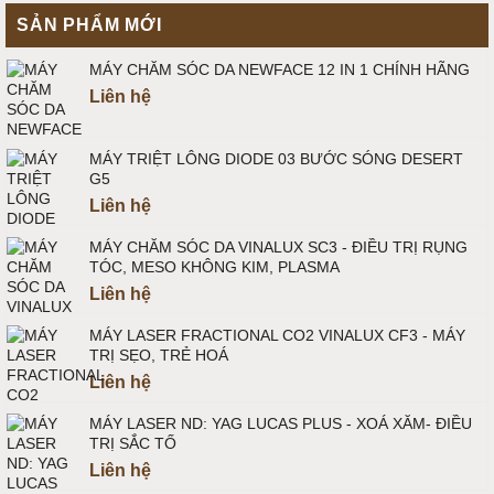
SẢN PHẨM MỚI
MÁY CHĂM SÓC DA NEWFACE 12 IN 1 CHÍNH HÃNG
Liên hệ
MÁY TRIỆT LÔNG DIODE 03 BƯỚC SÓNG DESERT
G5
Liên hệ
MÁY CHĂM SÓC DA VINALUX SC3 - ĐIỀU TRỊ RỤNG
TÓC, MESO KHÔNG KIM, PLASMA
Liên hệ
MÁY LASER FRACTIONAL CO2 VINALUX CF3 - MÁY
TRỊ SẸO, TRẺ HOÁ
Liên hệ
MÁY LASER ND: YAG LUCAS PLUS - XOÁ XĂM- ĐIỀU
TRỊ SẮC TỐ
Liên hệ