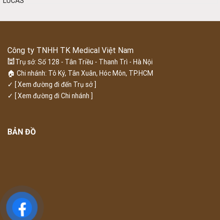
Công ty TNHH TK Medical Việt Nam
🕍
Trụ sở: Số 128 - Tân Triều - Thanh Trì - Hà Nội
🏠 Chi nhánh: Tô Ký, Tân Xuân, Hóc Môn, TP.HCM
✓
[ Xem đường đi đến Trụ sở ]
✓
[ Xem đường đi Chi nhánh ]
BẢN ĐỒ