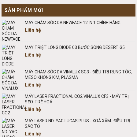
SẢN PHẨM MỚI
MÁY CHĂM SÓC DA NEWFACE 12 IN 1 CHÍNH HÃNG
Liên hệ
MÁY TRIỆT LÔNG DIODE 03 BƯỚC SÓNG DESERT G5
Liên hệ
MÁY CHĂM SÓC DA VINALUX SC3 - ĐIỀU TRỊ RỤNG TÓC,
MESO KHÔNG KIM, PLASMA
Liên hệ
MÁY LASER FRACTIONAL CO2 VINALUX CF3 - MÁY TRỊ
SẸO, TRẺ HOÁ
Liên hệ
MÁY LASER ND: YAG LUCAS PLUS - XOÁ XĂM- ĐIỀU TRỊ
SẮC TỐ
Liên hệ