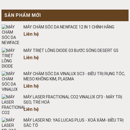
SẢN PHẨM MỚI
MÁY CHĂM SÓC DA NEWFACE 12 IN 1 CHÍNH HÃNG
Liên hệ
MÁY TRIỆT LÔNG DIODE 03 BƯỚC SÓNG DESERT G5
Liên hệ
MÁY CHĂM SÓC DA VINALUX SC3 - ĐIỀU TRỊ RỤNG TÓC,
MESO KHÔNG KIM, PLASMA
Liên hệ
MÁY LASER FRACTIONAL CO2 VINALUX CF3 - MÁY TRỊ
SẸO, TRẺ HOÁ
Liên hệ
MÁY LASER ND: YAG LUCAS PLUS - XOÁ XĂM- ĐIỀU TRỊ
SẮC TỐ