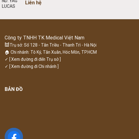
Liên hệ
Công ty TNHH TK Medical Việt Nam
🕍
Trụ sở: Số 128 - Tân Triều - Thanh Trì - Hà Nội
🏠 Chi nhánh: Tô Ký, Tân Xuân, Hóc Môn, TP.HCM
✓
[ Xem đường đi đến Trụ sở ]
✓
[ Xem đường đi Chi nhánh ]
BẢN ĐỒ