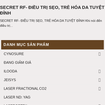
SECRET RF- ĐIỀU TRỊ SẸO, TRẺ HÓA DA TUYỆT
ĐỈNH
SECRET RF- ĐIỀU TRỊ SẸO, TRẺ HÓA DA TUYỆT ĐỈNH Khi nói đến
điều trị...
DANH MỤC SẢN PHẨM
CYNOSURE
ĐANG GIẢM GIÁ
ILOODA
JEISYS
LASER FRACTIONAL CO2
LASER ND: YAG