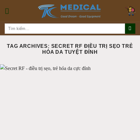
Skip
to
content
Tìm
kiếm:
TAG ARCHIVES:
SECRET RF ĐIỀU TRỊ SẸO TRẺ
HÓA DA TUYỆT ĐỈNH