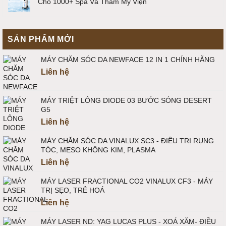
Cho 1000+ Spa Và Thẩm Mỹ Viện
SẢN PHẨM MỚI
MÁY CHĂM SÓC DA NEWFACE 12 IN 1 CHÍNH HÃNG
Liên hệ
MÁY TRIỆT LÔNG DIODE 03 BƯỚC SÓNG DESERT
G5
Liên hệ
MÁY CHĂM SÓC DA VINALUX SC3 - ĐIỀU TRỊ RỤNG
TÓC, MESO KHÔNG KIM, PLASMA
Liên hệ
MÁY LASER FRACTIONAL CO2 VINALUX CF3 - MÁY
TRỊ SẸO, TRẺ HOÁ
Liên hệ
MÁY LASER ND: YAG LUCAS PLUS - XOÁ XĂM- ĐIỀU