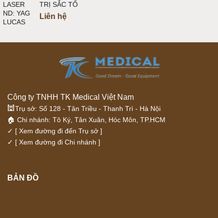
TRỊ SẮC TỐ
Liên hệ
Công ty TNHH TK Medical Việt Nam
🕍
Trụ sở: Số 128 - Tân Triều - Thanh Trì - Hà Nội
🏠 Chi nhánh: Tô Ký, Tân Xuân, Hóc Môn, TP.HCM
✓
[ Xem đường đi đến Trụ sở ]
✓
[ Xem đường đi Chi nhánh ]
BẢN ĐỒ