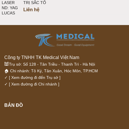
TRỊ SẮC TỐ
Liên hệ
Công ty TNHH TK Medical Việt Nam
🕍
Trụ sở: Số 128 - Tân Triều - Thanh Trì - Hà Nội
🏠 Chi nhánh: Tô Ký, Tân Xuân, Hóc Môn, TP.HCM
✓
[ Xem đường đi đến Trụ sở ]
✓
[ Xem đường đi Chi nhánh ]
BẢN ĐỒ