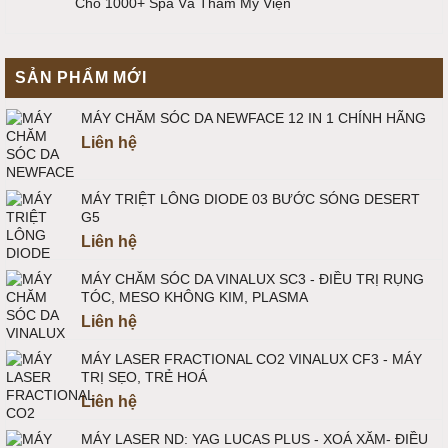
Cho 1000+ Spa Và Thẩm Mỹ Viện
SẢN PHẨM MỚI
MÁY CHĂM SÓC DA NEWFACE 12 IN 1 CHÍNH HÃNG
Liên hệ
MÁY TRIỆT LÔNG DIODE 03 BƯỚC SÓNG DESERT
G5
Liên hệ
MÁY CHĂM SÓC DA VINALUX SC3 - ĐIỀU TRỊ RỤNG
TÓC, MESO KHÔNG KIM, PLASMA
Liên hệ
MÁY LASER FRACTIONAL CO2 VINALUX CF3 - MÁY
TRỊ SẸO, TRẺ HOÁ
Liên hệ
MÁY LASER ND: YAG LUCAS PLUS - XOÁ XĂM- ĐIỀU