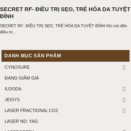
SECRET RF- ĐIỀU TRỊ SẸO, TRẺ HÓA DA TUYỆT
ĐỈNH
SECRET RF- ĐIỀU TRỊ SẸO, TRẺ HÓA DA TUYỆT ĐỈNH Khi nói đến
điều trị...
DANH MỤC SẢN PHẨM
CYNOSURE
ĐANG GIẢM GIÁ
ILOODA
JEISYS
LASER FRACTIONAL CO2
LASER ND: YAG