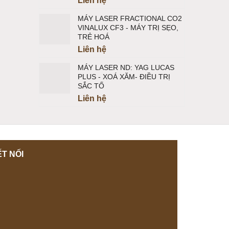
Liên hệ
MÁY LASER FRACTIONAL CO2
VINALUX CF3 - MÁY TRỊ SẸO,
TRẺ HOÁ
Liên hệ
MÁY LASER ND: YAG LUCAS
PLUS - XOÁ XĂM- ĐIỀU TRỊ
SẮC TỐ
Liên hệ
T NỐI