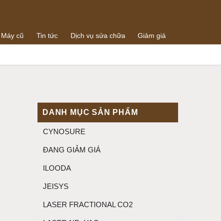
 Máy cũ
Tin tức
Dịch vụ sửa chữa
Giảm giá
0938064288
g
0989073259
DANH MỤC SẢN PHẨM
CYNOSURE
ĐANG GIẢM GIÁ
ILOODA
JEISYS
LASER FRACTIONAL CO2