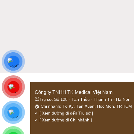
Công ty TNHH TK Medical Việt Nam
🕍
Trụ sở: Số 128 - Tân Triều - Thanh Trì - Hà Nội
🏠 Chi nhánh: Tô Ký, Tân Xuân, Hóc Môn, TP.HCM
✓
[ Xem đường đi đến Trụ sở ]
✓
[ Xem đường đi Chi nhánh ]