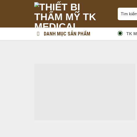
Skip
Tìm
to
kiếm:
content
DANH MỤC SẢN PHẨM
TK M