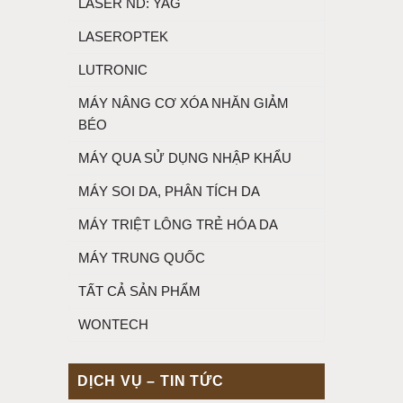
LASER ND: YAG
LASEROPTEK
LUTRONIC
MÁY NÂNG CƠ XÓA NHĂN GIẢM
BÉO
MÁY QUA SỬ DỤNG NHẬP KHẨU
MÁY SOI DA, PHÂN TÍCH DA
MÁY TRIỆT LÔNG TRẺ HÓA DA
MÁY TRUNG QUỐC
TẤT CẢ SẢN PHẨM
WONTECH
DỊCH VỤ – TIN TỨC