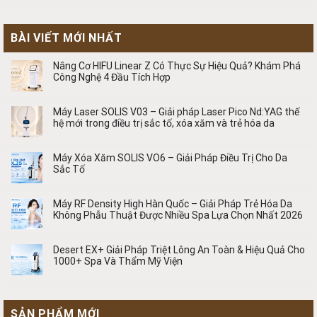
BÀI VIẾT MỚI NHẤT
Nâng Cơ HIFU Linear Z Có Thực Sự Hiệu Quả? Khám Phá
Công Nghệ 4 Đầu Tích Hợp
Máy Laser SOLIS V03 – Giải pháp Laser Pico Nd:YAG thế
hệ mới trong điều trị sắc tố, xóa xăm và trẻ hóa da
Máy Xóa Xăm SOLIS VO6 – Giải Pháp Điều Trị Cho Da
Sắc Tố
Máy RF Density High Hàn Quốc – Giải Pháp Trẻ Hóa Da
Không Phẫu Thuật Được Nhiều Spa Lựa Chọn Nhất 2026
Desert EX+ Giải Pháp Triệt Lông An Toàn & Hiệu Quả Cho
1000+ Spa Và Thẩm Mỹ Viện
SẢN PHẨM MỚI