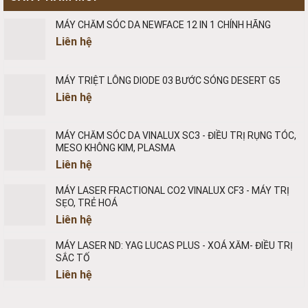
MÁY CHĂM SÓC DA NEWFACE 12 IN 1 CHÍNH HÃNG
Liên hệ
MÁY TRIỆT LÔNG DIODE 03 BƯỚC SÓNG DESERT G5
Liên hệ
MÁY CHĂM SÓC DA VINALUX SC3 - ĐIỀU TRỊ RỤNG TÓC,
MESO KHÔNG KIM, PLASMA
Liên hệ
MÁY LASER FRACTIONAL CO2 VINALUX CF3 - MÁY TRỊ
SẸO, TRẺ HOÁ
Liên hệ
MÁY LASER ND: YAG LUCAS PLUS - XOÁ XĂM- ĐIỀU TRỊ
SẮC TỐ
Liên hệ