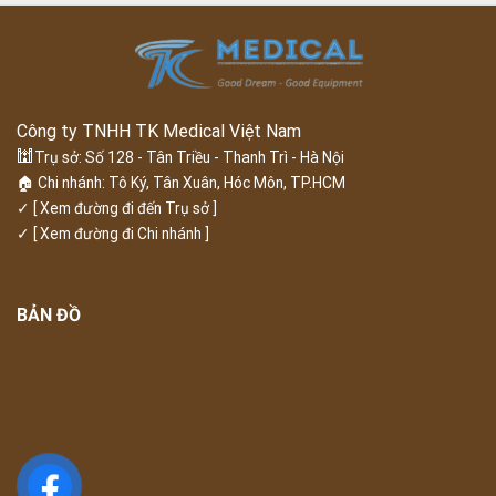
Công ty TNHH TK Medical Việt Nam
🕍
Trụ sở: Số 128 - Tân Triều - Thanh Trì - Hà Nội
🏠 Chi nhánh: Tô Ký, Tân Xuân, Hóc Môn, TP.HCM
✓
[ Xem đường đi đến Trụ sở ]
✓
[ Xem đường đi Chi nhánh ]
BẢN ĐỒ