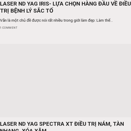
LASER ND YAG IRIS- LỰA CHỌN HÀNG ĐẦU VỀ ĐIỀU
TRỊ BỆNH LÝ SẮC TỐ
Vẫn là một chủ đề được nói rất nhiều trong giới làm đẹp: Làm thế...
1 COMMENT
LASER ND YAG SPECTRA XT ĐIỀU TRỊ NÁM, TÀN
NHANG, XÓA XĂM