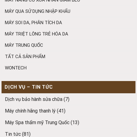
MÁY NÂNG CƠ XÓA NHĂN GIẢM BÉO
MÁY QUA SỬ DỤNG NHẬP KHẨU
MÁY SOI DA, PHÂN TÍCH DA
MÁY TRIỆT LÔNG TRẺ HÓA DA
MÁY TRUNG QUỐC
TẤT CẢ SẢN PHẨM
WONTECH
DỊCH VỤ – TIN TỨC
Dịch vụ bảo hành sửa chữa
(7)
Máy chính hãng thanh lý
(41)
Máy Spa thẩm mỹ Trung Quốc
(13)
Tin tức
(81)