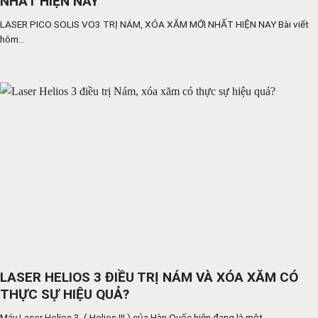
NHẤT HIỆN NAY
LASER PICO SOLIS VO3 TRỊ NÁM, XÓA XĂM MỚI NHẤT HIỆN NAY Bài viết
hôm...
LASER HELIOS 3 ĐIỀU TRỊ NÁM VÀ XÓA XĂM CÓ
THỰC SỰ HIỆU QUẢ?
Máy Laser Helios 3 ( Helios III ) của Hàn Quốc hiện đang là một...