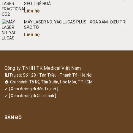
SẸO, TRẺ HOÁ
Liên hệ
MÁY LASER ND: YAG LUCAS PLUS - XOÁ XĂM- ĐIỀU TRỊ
SẮC TỐ
Liên hệ
Công ty TNHH TK Medical Việt Nam
🕍
Trụ sở: Số 128 - Tân Triều - Thanh Trì - Hà Nội
🏠 Chi nhánh: Tô Ký, Tân Xuân, Hóc Môn, TP.HCM
✓
[ Xem đường đi đến Trụ sở ]
✓
[ Xem đường đi Chi nhánh ]
BẢN ĐỒ