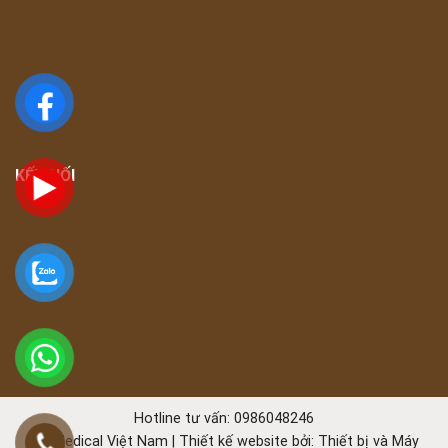
KẾT NỐI
Hotline tư vấn: 0986048246
TK Medical Việt Nam | Thiết kế website bởi:
Thiết bị và Máy