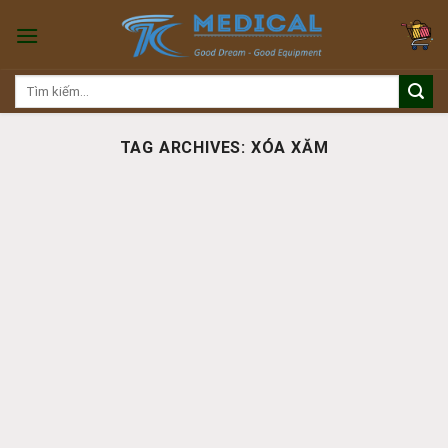
Skip
to
content
Tìm
kiếm:
TAG ARCHIVES:
XÓA XĂM