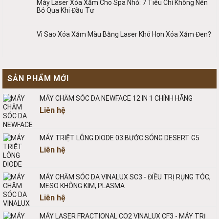
Máy Laser Xóa Xăm Cho Spa Nhỏ: 7 Tiêu Chí Không Nên
Bỏ Qua Khi Đầu Tư
Vì Sao Xóa Xăm Màu Bằng Laser Khó Hơn Xóa Xăm Đen?
SẢN PHẨM MỚI
MÁY CHĂM SÓC DA NEWFACE 12 IN 1 CHÍNH HÃNG
Liên hệ
MÁY TRIỆT LÔNG DIODE 03 BƯỚC SÓNG DESERT G5
Liên hệ
MÁY CHĂM SÓC DA VINALUX SC3 - ĐIỀU TRỊ RỤNG TÓC,
MESO KHÔNG KIM, PLASMA
Liên hệ
MÁY LASER FRACTIONAL CO2 VINALUX CF3 - MÁY TRỊ