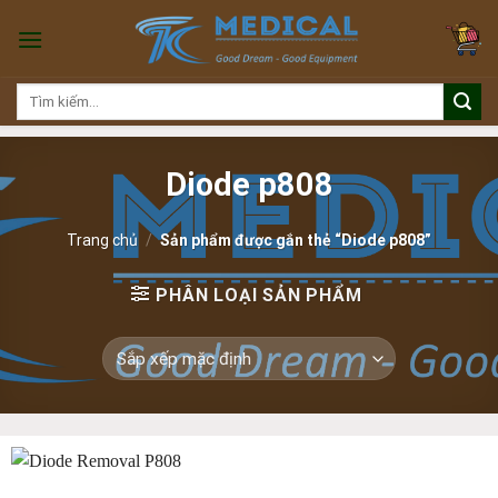
Skip
to
content
Tìm
kiếm:
Diode p808
Trang chủ
/
Sản phẩm được gắn thẻ “Diode p808”
PHÂN LOẠI SẢN PHẨM