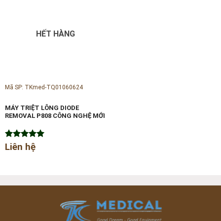
HẾT HÀNG
Mã SP: TKmed-TQ01060624
MÁY TRIỆT LÔNG DIODE
REMOVAL P808 CÔNG NGHỆ MỚI
Được xếp
Liên hệ
hạng
5.00
5 sao