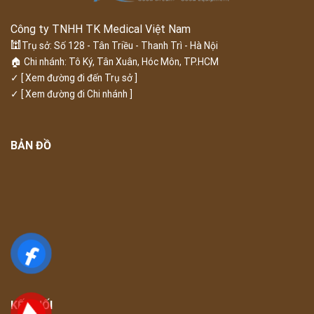
Công ty TNHH TK Medical Việt Nam
🕍
Trụ sở: Số 128 - Tân Triều - Thanh Trì - Hà Nội
🏠 Chi nhánh: Tô Ký, Tân Xuân, Hóc Môn, TP.HCM
✓
[ Xem đường đi đến Trụ sở ]
✓
[ Xem đường đi Chi nhánh ]
BẢN ĐỒ
KẾT NỐI