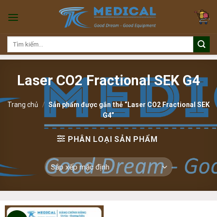
Skip
to
content
Tìm
kiếm:
Laser CO2 Fractional SEK G4
Trang chủ
/
Sản phẩm được gắn thẻ “Laser CO2 Fractional SEK
G4”
PHÂN LOẠI SẢN PHẨM