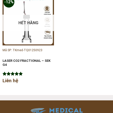
-12%
HẾT HÀNG
Mã SP: TKmed-TQ01250923
LASER CO2 FRACTIONAL – SEK
G4
Được xếp
Liên hệ
hạng
5.00
5 sao