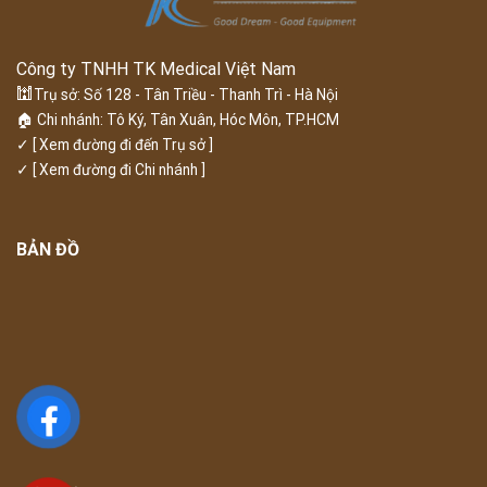
Công ty TNHH TK Medical Việt Nam
🕍
Trụ sở: Số 128 - Tân Triều - Thanh Trì - Hà Nội
🏠 Chi nhánh: Tô Ký, Tân Xuân, Hóc Môn, TP.HCM
✓
[ Xem đường đi đến Trụ sở ]
✓
[ Xem đường đi Chi nhánh ]
BẢN ĐỒ