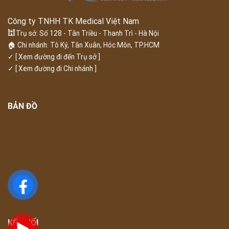
Công ty TNHH TK Medical Việt Nam
🕍
Trụ sở: Số 128 - Tân Triều - Thanh Trì - Hà Nội
🏠 Chi nhánh: Tô Ký, Tân Xuân, Hóc Môn, TP.HCM
✓
[ Xem đường đi đến Trụ sở ]
✓
[ Xem đường đi Chi nhánh ]
BẢN ĐỒ
KẾT NỐI