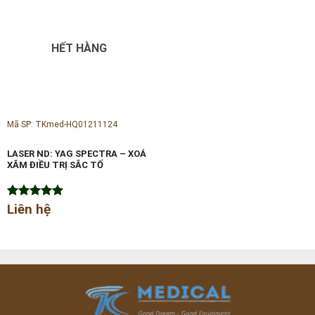
HẾT HÀNG
Mã SP: TKmed-HQ01211124
LASER ND: YAG SPECTRA – XOÁ
XĂM ĐIỀU TRỊ SẮC TỐ
Được xếp
Liên hệ
hạng
5.00
5 sao