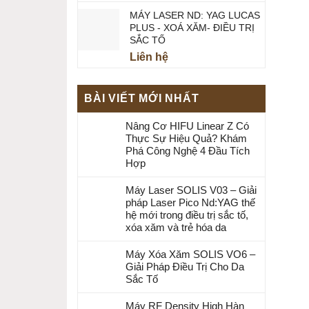
MÁY LASER ND: YAG LUCAS
PLUS - XOÁ XĂM- ĐIỀU TRỊ
SẮC TỐ
Liên hệ
BÀI VIẾT MỚI NHẤT
Nâng Cơ HIFU Linear Z Có
Thực Sự Hiệu Quả? Khám
Phá Công Nghệ 4 Đầu Tích
Hợp
Máy Laser SOLIS V03 – Giải
pháp Laser Pico Nd:YAG thế
hệ mới trong điều trị sắc tố,
xóa xăm và trẻ hóa da
Máy Xóa Xăm SOLIS VO6 –
Giải Pháp Điều Trị Cho Da
Sắc Tố
Máy RF Density High Hàn