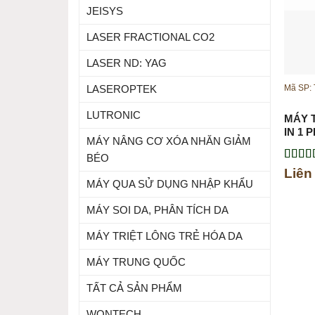
JEISYS
LASER FRACTIONAL CO2
LASER ND: YAG
Mã SP:
LASEROPTEK
LUTRONIC
MÁY 
IN 1 
MÁY NÂNG CƠ XÓA NHĂN GIẢM
BÉO
Được 
Liên
hạng
5
MÁY QUA SỬ DỤNG NHẬP KHẨU
sao
MÁY SOI DA, PHÂN TÍCH DA
MÁY TRIỆT LÔNG TRẺ HÓA DA
MÁY TRUNG QUỐC
TẤT CẢ SẢN PHẨM
WONTECH