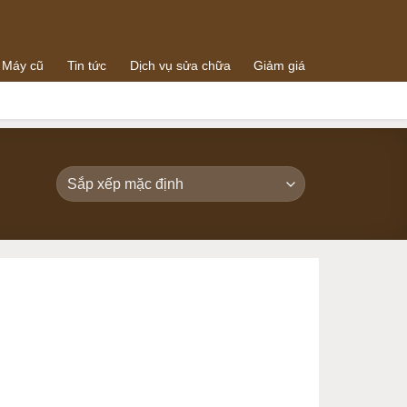
 Máy cũ
Tin tức
Dịch vụ sửa chữa
Giảm giá
0938064288
g
0989073259