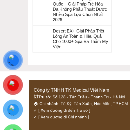
Quốc – Giải Pháp Trẻ Hóa
Da Không Phẫu Thuật Được
Nhiều Spa Lựa Chọn Nhất
2026
Desert EX+ Giải Pháp Triệt
Lông An Toàn & Hiệu Quả
Cho 1000+ Spa Và Thẩm Mỹ
Viện
Công ty TNHH TK Medical Việt Nam
🕍
Trụ sở: Số 128 - Tân Triều - Thanh Trì - Hà Nội
🏠 Chi nhánh: Tô Ký, Tân Xuân, Hóc Môn, TP.HCM
✓
[ Xem đường đi đến Trụ sở ]
✓
[ Xem đường đi Chi nhánh ]