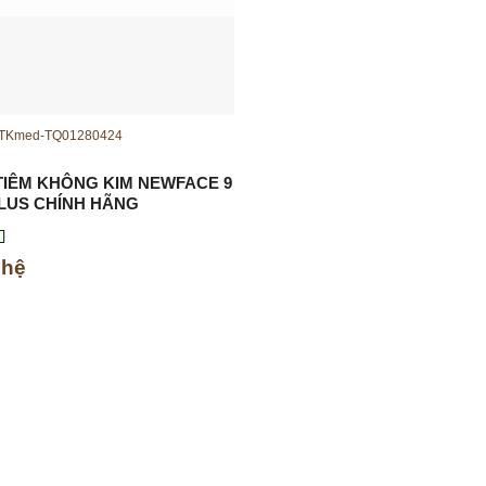
 TKmed-TQ01280424
TIÊM KHÔNG KIM NEWFACE 9
PLUS CHÍNH HÃNG
xếp
 hệ
.00
5