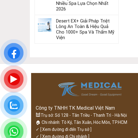
Nhiều Spa Lựa Chọn Nhất
2026
Desert EX+ Giải Pháp Triệt
Lông An Toàn & Hiệu Quả
Cho 1000+ Spa Và Thẩm Mỹ
Viện
Công ty TNHH TK Medical Việt Nam
🕍
Trụ sở: Số 128 - Tân Triều - Thanh Trì - Hà Nội
🏠 Chi nhánh: Tô Ký, Tân Xuân, Hóc Môn, TP.HCM
✓
[ Xem đường đi đến Trụ sở ]
✓
[ Xem đường đi Chi nhánh ]