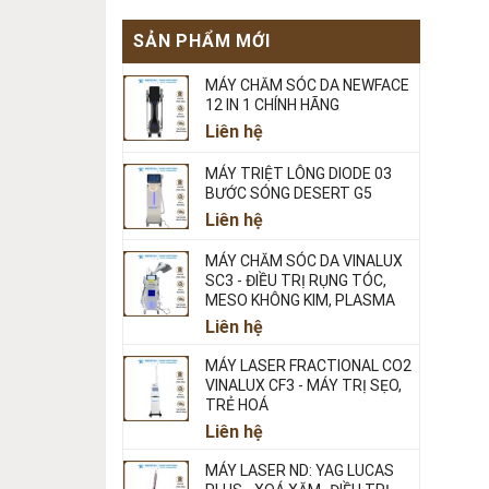
SẢN PHẨM MỚI
MÁY CHĂM SÓC DA NEWFACE
12 IN 1 CHÍNH HÃNG
Liên hệ
MÁY TRIỆT LÔNG DIODE 03
BƯỚC SÓNG DESERT G5
Liên hệ
MÁY CHĂM SÓC DA VINALUX
SC3 - ĐIỀU TRỊ RỤNG TÓC,
MESO KHÔNG KIM, PLASMA
Liên hệ
MÁY LASER FRACTIONAL CO2
VINALUX CF3 - MÁY TRỊ SẸO,
TRẺ HOÁ
Liên hệ
MÁY LASER ND: YAG LUCAS