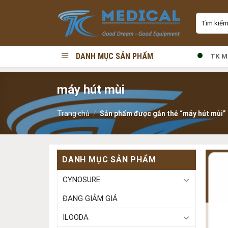
Skip
Tìm
to
kiếm:
content
DANH MỤC SẢN PHẨM
TK M
máy hút mùi
Trang chủ
/
Sản phẩm được gắn thẻ “máy hút mùi”
DANH MỤC SẢN PHẨM
CYNOSURE
ĐANG GIẢM GIÁ
ILOODA