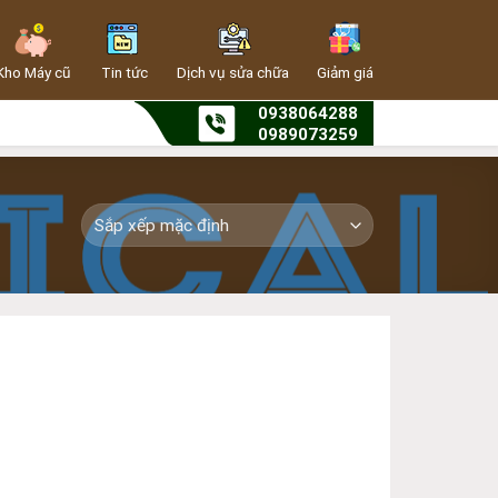
Kho Máy cũ
Tin tức
Dịch vụ sửa chữa
Giảm giá
0938064288
0989073259