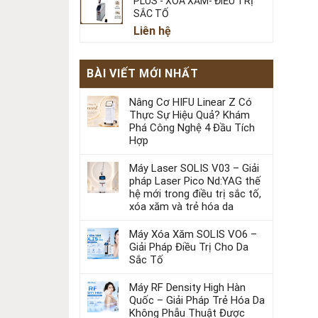
PLUS - XOÁ XĂM- ĐIỀU TRỊ
SẮC TỐ
Liên hệ
BÀI VIẾT MỚI NHẤT
Nâng Cơ HIFU Linear Z Có
Thực Sự Hiệu Quả? Khám
Phá Công Nghệ 4 Đầu Tích
Hợp
Máy Laser SOLIS V03 – Giải
pháp Laser Pico Nd:YAG thế
hệ mới trong điều trị sắc tố,
xóa xăm và trẻ hóa da
Máy Xóa Xăm SOLIS VO6 –
Giải Pháp Điều Trị Cho Da
Sắc Tố
Máy RF Density High Hàn
Quốc – Giải Pháp Trẻ Hóa Da
Không Phẫu Thuật Được