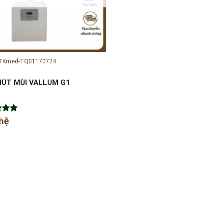
 TKmed-TQ01170724
HÚT MÙI VALLUM G1
xếp
 hệ
5.00