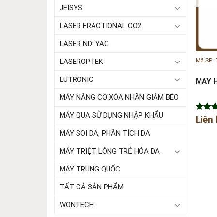
JEISYS
LASER FRACTIONAL CO2
LASER ND: YAG
Mã SP:
LASEROPTEK
LUTRONIC
MÁY 
MÁY NÂNG CƠ XÓA NHĂN GIẢM BÉO
MÁY QUA SỬ DỤNG NHẬP KHẨU
Được 
Liên
hạng
MÁY SOI DA, PHÂN TÍCH DA
5 sao
MÁY TRIỆT LÔNG TRẺ HÓA DA
MÁY TRUNG QUỐC
TẤT CẢ SẢN PHẨM
WONTECH