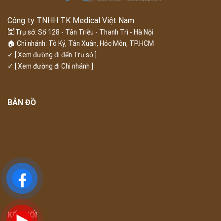
Công ty TNHH TK Medical Việt Nam
🕍
Trụ sở: Số 128 - Tân Triều - Thanh Trì - Hà Nội
🏠 Chi nhánh: Tô Ký, Tân Xuân, Hóc Môn, TP.HCM
✓
[ Xem đường đi đến Trụ sở ]
✓
[ Xem đường đi Chi nhánh ]
BẢN ĐỒ
KẾT NỐI