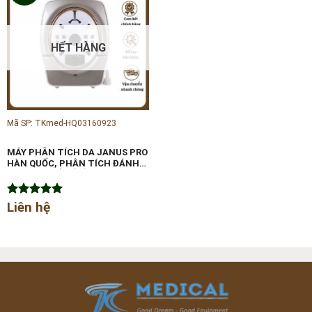
HẾT HÀNG
Mã SP: TKmed-HQ03160923
MÁY PHÂN TÍCH DA JANUS PRO
HÀN QUỐC, PHÂN TÍCH ĐÁNH
GIÁ CÁC CHỈ SỐ VỀ DA
Được xếp
Liên hệ
hạng
5.00
5 sao