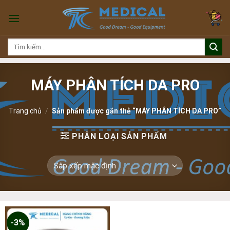
Skip
to
content
Tìm
kiếm:
MÁY PHÂN TÍCH DA PRO
Trang chủ
/
Sản phẩm được gắn thẻ “MÁY PHÂN TÍCH DA PRO”
PHÂN LOẠI SẢN PHẨM
-3%