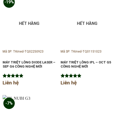
-19%
HẾT HÀNG
HẾT HÀNG
Mã SP: TKmed-TQ02250923
Mã SP: TKmed-TQ01151023
MÁY TRIỆT LÔNG DIODE LASER –
MÁY TRIỆT LÔNG IPL – OCT G5
SEP G6 CÔNG NGHỆ MỚI
CÔNG NGHỆ MỚI
Được xếp
Liên hệ
Được xếp
Liên hệ
hạng
5.00
hạng
5.00
5 sao
5 sao
-7%