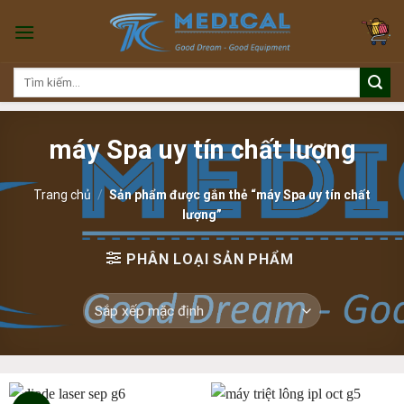
Skip
to
content
Tìm
kiếm:
máy Spa uy tín chất lượng
Trang chủ
/
Sản phẩm được gắn thẻ “máy Spa uy tín chất
lượng”
PHÂN LOẠI SẢN PHẨM