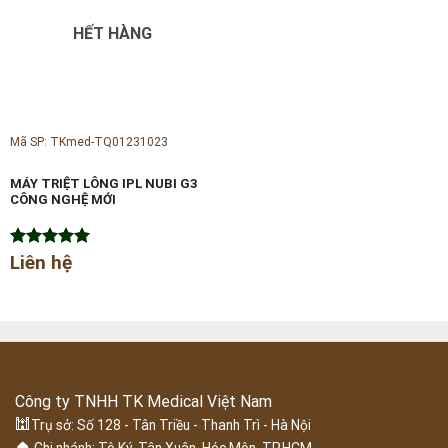
HẾT HÀNG
Mã SP: TKmed-TQ01231023
MÁY TRIỆT LÔNG IPL NUBI G3
CÔNG NGHỆ MỚI
Được xếp
Liên hệ
hạng
5.00
5 sao
Công ty TNHH TK Medical Việt Nam
🕍
Trụ sở: Số 128 - Tân Triều - Thanh Trì - Hà Nội
🏠 Chi nhánh: Tô Ký, Tân Xuân, Hóc Môn, TP.HCM