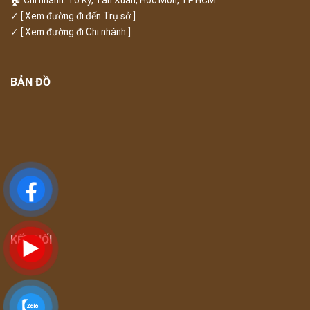
✓
[ Xem đường đi đến Trụ sở ]
✓
[ Xem đường đi Chi nhánh ]
BẢN ĐỒ
KẾT NỐI