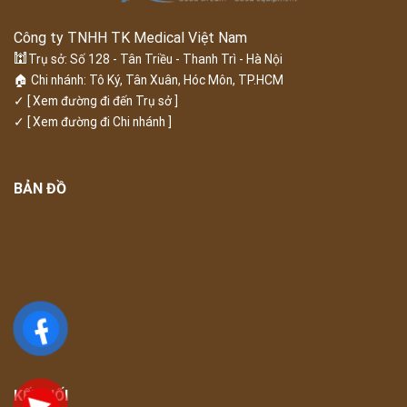
Công ty TNHH TK Medical Việt Nam
🕍
Trụ sở: Số 128 - Tân Triều - Thanh Trì - Hà Nội
🏠 Chi nhánh: Tô Ký, Tân Xuân, Hóc Môn, TP.HCM
✓
[ Xem đường đi đến Trụ sở ]
✓
[ Xem đường đi Chi nhánh ]
BẢN ĐỒ
KẾT NỐI