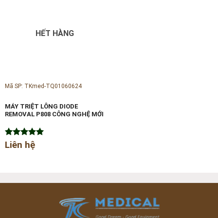
HẾT HÀNG
Mã SP: TKmed-TQ01060624
MÁY TRIỆT LÔNG DIODE
REMOVAL P808 CÔNG NGHỆ MỚI
Được xếp
Liên hệ
hạng
5.00
5 sao