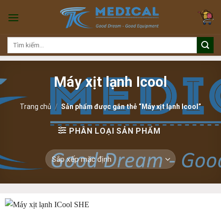
Skip
to
content
Tìm
kiếm:
Máy xịt lạnh Icool
Trang chủ
/
Sản phẩm được gắn thẻ “Máy xịt lạnh Icool”
PHÂN LOẠI SẢN PHẨM