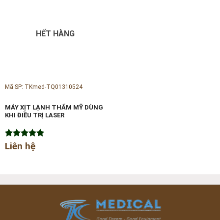
HẾT HÀNG
Mã SP: TKmed-TQ01310524
MÁY XỊT LẠNH THẨM MỸ DÙNG
KHI ĐIỀU TRỊ LASER
Được xếp
Liên hệ
hạng
5.00
5 sao