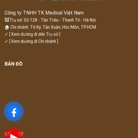
Công ty TNHH TK Medical Việt Nam
🕍
Trụ sở: Số 128 - Tân Triều - Thanh Trì - Hà Nội
🏠 Chi nhánh: Tô Ký, Tân Xuân, Hóc Môn, TP.HCM
✓
[ Xem đường đi đến Trụ sở ]
✓
[ Xem đường đi Chi nhánh ]
BẢN ĐỒ
KẾT NỐI