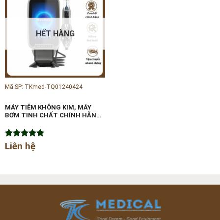
HẾT HÀNG
Mã SP: TKmed-TQ01240424
MÁY TIÊM KHÔNG KIM, MÁY
BƠM TINH CHẤT CHÍNH HÃNG
NEWFACE
Được xếp
Liên hệ
hạng
5.00
5 sao