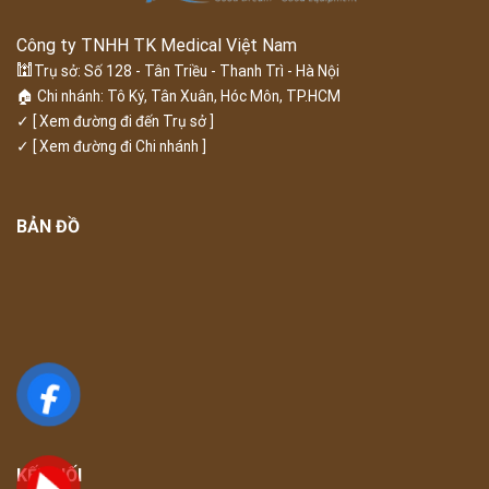
Công ty TNHH TK Medical Việt Nam
🕍
Trụ sở: Số 128 - Tân Triều - Thanh Trì - Hà Nội
🏠 Chi nhánh: Tô Ký, Tân Xuân, Hóc Môn, TP.HCM
✓
[ Xem đường đi đến Trụ sở ]
✓
[ Xem đường đi Chi nhánh ]
BẢN ĐỒ
KẾT NỐI