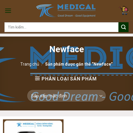
Skip
to
content
Tìm
kiếm:
Newface
Trang chủ
/
Sản phẩm được gắn thẻ “Newface”
PHÂN LOẠI SẢN PHẨM