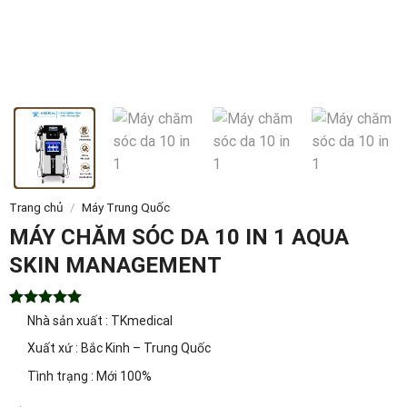
Trang chủ
/
Máy Trung Quốc
MÁY CHĂM SÓC DA 10 IN 1 AQUA
SKIN MANAGEMENT
5.00
1
trên 5
Nhà sản xuất : TKmedical
dựa trên
đánh giá
Xuất xứ : Bắc Kinh – Trung Quốc
Tình trạng : Mới 100%