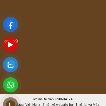
KẾT NỐI
Hotline tư vấn: 0986048246
TK Medical Việt Nam | Thiết kế website bởi:
Thiết bị và Máy