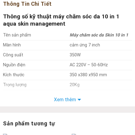
Thông Tin Chi Tiết
Thông số kỹ thuật máy chăm sóc da 10 in 1
aqua skin management
Tên sản phẩm
Máy chăm sóc da Skin 10 in 1
Màn hình
cảm ứng 7 inch
Công suất
350W
Nguồn điện
AC 220V – 50-60Hz
Kích thước
350 x380 x950 mm
Trọng lượng
20Kg
Cấu tạo
máy chăm sóc da 10 in 1 aqua skin
Xem thêm
management
Máy chăm sóc da
10 in 1 Aqua Skin Management
được
Sản phẩm tương tự
thiết kế theo công nghệ tiên tiến với các bộ phận chính như: