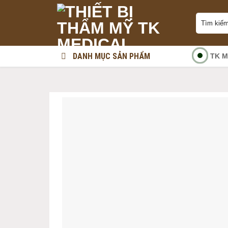
Skip
Tìm
to
kiếm:
content
DANH MỤC SẢN PHẨM
TK M