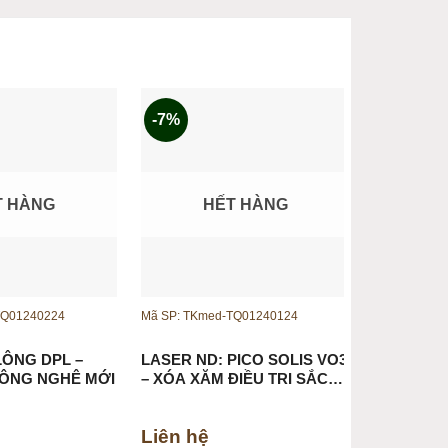
0 mAh)
-7%
T HÀNG
HẾT HÀNG
H
TQ01240224
Mã SP: TKmed-TQ01240124
Mã SP: TKm
LÔNG DPL –
LASER ND: PICO SOLIS VO3
MÁY PHÂN
CÔNG NGHỆ MỚI
– XÓA XĂM ĐIỀU TRỊ SẮC
FOCUSKI
TỐ
PHÂN TÍC
CHỈ SỐ V
Liên hệ
Liên hệ