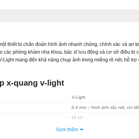
một thiết bị chẩn đoán hình ảnh nhanh chóng, chính xác và an t
ho các phòng khám nha khoa, bác sĩ lưu động và cơ sở điều trị 
 V-Light mang đến khả năng chụp ảnh trong miệng rõ nét, hỗ trợ 
p x-quang v-light
V-Light
0.4 mm – hình ảnh sắc nét, chi tiế
65 kV
2.5 mA
Xem thêm
1.8 kg – nhẹ, dễ cầm tay