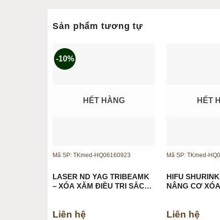
Pin
Sản phẩm tương tự
Thời gian phơi tia (Exposure Time)
Nguồn sạc
-10%
HẾT HÀNG
HẾT 
Mã SP: TKmed-HQ06160923
Mã SP: TKmed-HQ
LASER ND YAG TRIBEAMK
HIFU SHURINK
– XÓA XĂM ĐIỀU TRỊ SẮC
NÂNG CƠ XÓA
TỐ
TRỢ GIẢM BÉ
Liên hệ
Liên hệ