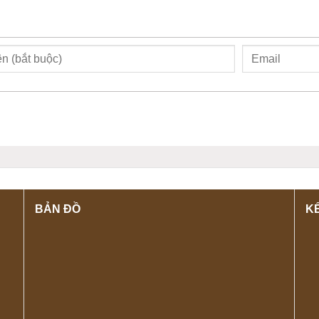
BẢN ĐỒ
KẾ
Giới thiệu về máy chụp x-quang v-light
áy chụp X-quang V-Light