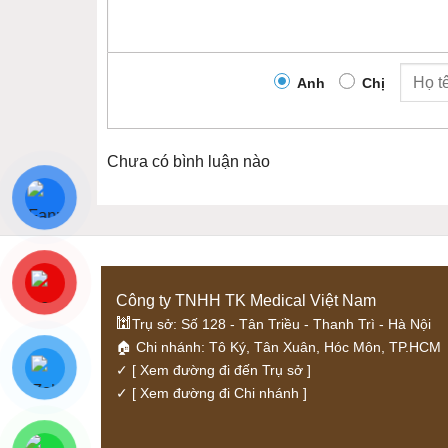
Anh
Chị
Chưa có bình luận nào
Công ty TNHH TK Medical Việt Nam
🕍
Trụ sở: Số 128 - Tân Triều - Thanh Trì - Hà Nội
🏠 Chi nhánh: Tô Ký, Tân Xuân, Hóc Môn, TP.HCM
✓
[ Xem đường đi đến Trụ sở ]
✓
[ Xem đường đi Chi nhánh ]
Nguyên lý hoạt động của m