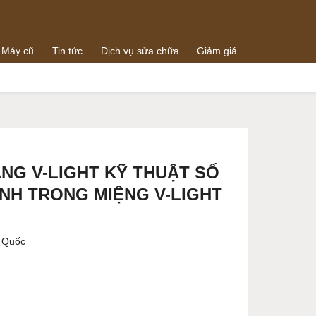
 Máy cũ
Tin tức
Dịch vụ sửa chữa
Giảm giá
0938064288
g
0989073259
NG V-LIGHT KỸ THUẬT SỐ
ẢNH TRONG MIỆNG V-LIGHT
n Quốc