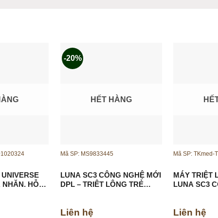
4 viên pin 2500 mAh (tổng 10,00
0.02 – 2 giây
100 – 240V, 50/60Hz
-20%
HÀNG
HẾT HÀNG
HẾ
01020324
Mã SP: MS9833445
Mã SP: TKmed-
 UNIVERSE
LUNA SC3 CÔNG NGHỆ MỚI
MÁY TRIỆT 
 NHĂN, HỖ
DPL – TRIỆT LÔNG TRẺ
LUNA SC3 
O
HÓA, HỖ TRỢ ĐIỀU TRỊ SẮC
TỐ DA
Liên hệ
Liên hệ