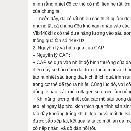
minh rằng nhiệt độ cơ thể có mối liên hệ rất lớ
của chúng ta.
– Trước đây, đã có rất nhiều các thiết bị làm 
nhưng tất cả chúng đều khó xâm nhập vào các 
Vib448kHz có thể đưa năng lượng vào sâu tron
thông qua tần số 448kHz.
2. Nguyên lý và hiệu quả của CAP
– Nguyên lý CAP:
+ CAP sẽ dựa vào nhiệt độ bình thường của da
điều này sẽ bảo đảm da được thoải mái và khô
tạo ra nhiệt sâu trong da, kích thích quá trình 
trong cơ thể để tạo ra nhiệt. Cùng lúc đó, với
động tế bào, các mô collagen sẽ được làm nón
+ Khi năng lượng nhiệt của các mô sâu trong da
teo lại ngay lập tức, kích thích quá trình sản s
lấp đầy khoảng trống khi bị tẹo lại và mất đi. 
được sắp xếp lại, kết quả là ta có một làn da 
có nếp nhăn, và độ đàn hồi tốt.