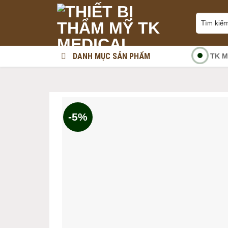
Skip
Tìm
to
kiếm:
content
DANH MỤC SẢN PHẨM
TK M
-5%