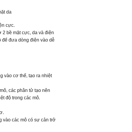
ặt da
ện cực.
ở 2 bề mặt cực, da và điện
 để đưa dòng điện vào dễ
vào cơ thể, tạo ra nhiệt
 mô, các phân tử tạo nên
ệt độ trong các mô.
ơ.
g vào các mô có sự cản trở