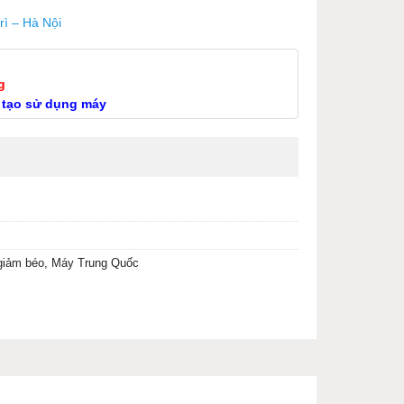
rì – Hà Nội
g
 tạo sử dụng máy
giảm béo
,
Máy Trung Quốc