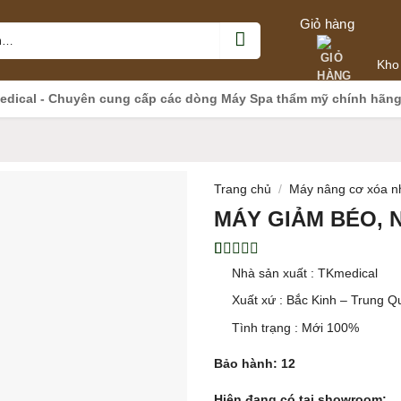
Giỏ hàng
Kho
edical - Chuyên cung cấp các dòng Máy Spa thẩm mỹ chính hãn
Trang chủ
/
Máy nâng cơ xóa n
MÁY GIẢM BÉO, 
5.00
1
trên 5
Nhà sản xuất : TKmedical
dựa trên
đánh giá
Xuất xứ : Bắc Kinh – Trung Q
Tình trạng : Mới 100%
Bảo hành: 12
Hiện đang có tại showroom: