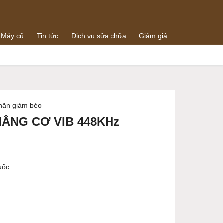
 Máy cũ
Tin tức
Dịch vụ sửa chữa
Giảm giá
0938064288
g
0989073259
hăn giảm béo
NÂNG CƠ VIB 448KHz
uốc