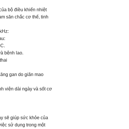
của bộ điều khiển nhiệt
m săn chắc cơ thể, tinh
kHz:
au:
8C.
à bệnh lao.
thai
 năng gan do giãn mao
h viện dài ngày và sốt cơ
ày sẽ giúp sức khỏe của
việc sử dụng trong một