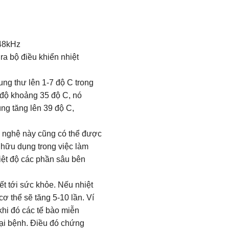
448kHz
a bộ điều khiển nhiệt
 ung thư lên 1-7 độ C trong
 độ khoảng 35 độ C, nó
ng tăng lên 39 độ C,
g nghệ này cũng có thể được
 hữu dụng trong việc làm
hiệt độ các phần sâu bên
ết tới sức khỏe. Nếu nhiệt
ơ thể sẽ tăng 5-10 lần. Ví
 khi đó các tế bào miễn
lại bệnh. Điều đó chứng