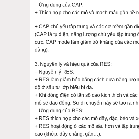
– Ứng dụng của CAP:
+ Thích hợp cho các mô và mạch máu gần bề m
+ CAP chủ yếu tập trung và các cơ mềm gần đi
(CAP là tụ điện, năng lượng chủ yếu tập trung 
cực, CAP mode làm giảm trở kháng của các mô
dàng).
3. Nguyên lý và hiệu quả của RES:
– Nguyên lý RES:
+ RES làm giảm béo bằng cách đưa năng lượng 
độ ở sâu từ lớp biểu bì da.
+ Khi dòng điện có tần số cao kích thích và các
mô sẽ dao động. Sự di chuyển này sẽ tạo ra nhi
– Ứng dụng của RES:
+ RES thích hợp cho các mô dầy, đặc, béo và x
+ RES hoạt động ở các mô sâu hơn và tập trun
cao (khớp, dây chằng, gân…).