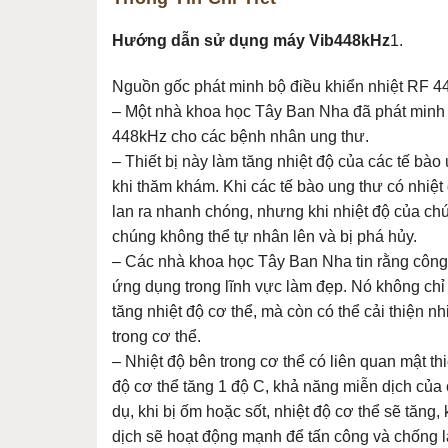
Hướng dẫn sử dụng máy Vib448kHz
1.
Nguồn gốc phát minh bộ điều khiển nhiệt RF 
– Một nhà khoa học Tây Ban Nha đã phát minh r
448kHz cho các bệnh nhân ung thư.
– Thiết bị này làm tăng nhiệt độ của các tế bào
khi thăm khám. Khi các tế bào ung thư có nhiệt
lan ra nhanh chóng, nhưng khi nhiệt độ của chú
chúng không thể tự nhân lên và bị phá hủy.
– Các nhà khoa học Tây Ban Nha tin rằng côn
ứng dụng trong lĩnh vực làm đẹp. Nó không chỉ
tăng nhiệt độ cơ thể, mà còn có thể cải thiện n
trong cơ thể.
– Nhiệt độ bên trong cơ thể có liên quan mật thi
độ cơ thể tăng 1 độ C, khả năng miễn dịch của c
dụ, khi bị ốm hoặc sốt, nhiệt độ cơ thể sẽ tăng,
dịch sẽ hoạt động mạnh để tấn công và chống 