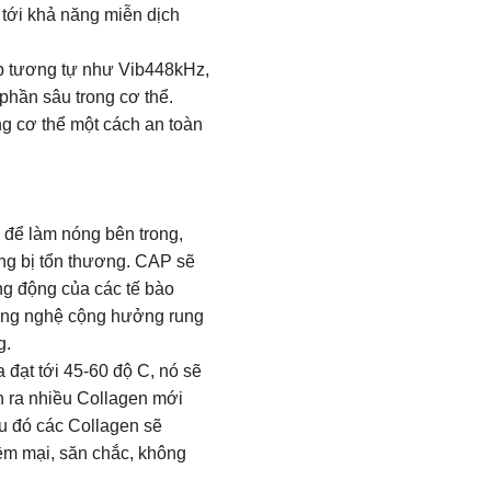
n tới khả năng miễn dịch
đẹp tương tự như Vib448kHz,
phần sâu trong cơ thể.
g cơ thể một cách an toàn
 để làm nóng bên trong,
ng bị tổn thương. CAP sẽ
rung động của các tế bào
 công nghệ cộng hưởng rung
g.
 đạt tới 45-60 độ C, nó sẽ
inh ra nhiều Collagen mới
Sau đó các Collagen sẽ
mềm mại, săn chắc, không