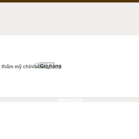
Giỏ hàng
a thẩm mỹ chính hãng
0938064288
0989073259
Kho Máy cũ
Tin 