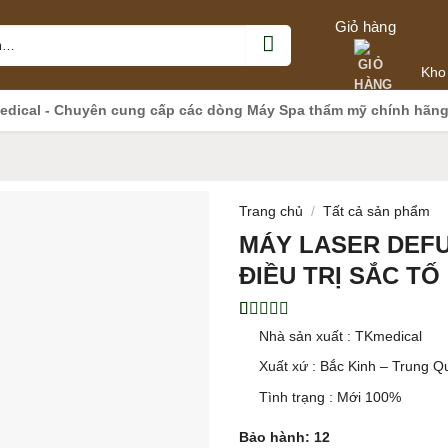
Giỏ hàng
Kho
edical - Chuyên cung cấp các dòng Máy Spa thẩm mỹ chính hãn
Trang chủ
/
Tất cả sản phẩm
MÁY LASER DEFUS
ĐIỀU TRỊ SẮC TỐ
5.00
1
trên 5
Nhà sản xuất : TKmedical
dựa trên
đánh giá
Xuất xứ : Bắc Kinh – Trung Q
Tình trạng : Mới 100%
Bảo hành: 12