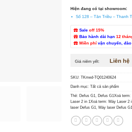
Hiện đang có tại showroom:
Số 128 – Tân Triều – Thanh T
Sale
off 15%
Bảo hành dài hạn
12 thán
Miền phí
vận chuyển, đào
Liên hệ
Giá niêm yết:
SKU:
TKmed-TQ01240624
Danh mục:
Tất cả sản phẩm
Thẻ:
Defus G1
,
Defus G1Xoá term: 
Laser 2 in 1Xoá term: Máy Laser 2
laser Defus G1
,
Máy laser Defus G