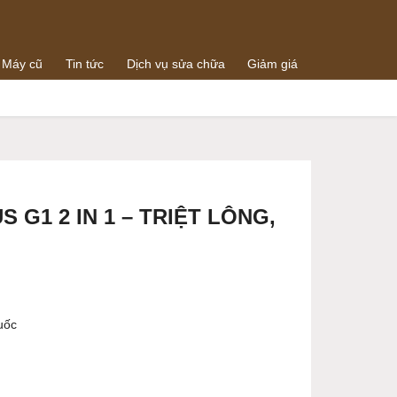
 Máy cũ
Tin tức
Dịch vụ sửa chữa
Giảm giá
0938064288
g
0989073259
 G1 2 IN 1 – TRIỆT LÔNG,
uốc