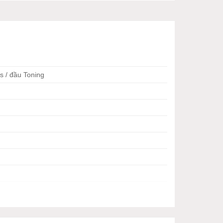
 / đầu Toning
t định cho sự thành công của các liệu pháp làm