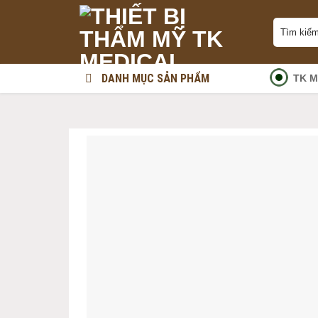
Skip
Tìm
to
kiếm:
content
DANH MỤC SẢN PHẨM
TK M