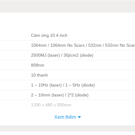
Cảm ứng 10.4 inch
1064nm / 1064nm No Scars / 532nm / 532nm No Scars
2500MJ (laser) / 30j/cm2 (diode)
808nm
10 thanh
1 – 10Hz (laser) / 1 – 5Hz (diode)
2 – 10mm (laser) / 2*2 (diode)
1200 x 480 x 550mm
220V ~ 50Hz
Xem thêm
ên tiến đang ngày càng được ưa chuộng và trở thành yếu tố quyế