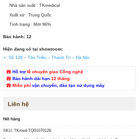
5.00
1
trên 5
Nhà sản xuất : TKmedical
dựa trên
đánh giá
Xuất xứ : Trung Quốc
Tình trạng : Mới 96%
Bảo hành: 12
Hiện đang có tại showroom:
Số 128 – Tân Triều – Thanh Trì – Hà Nội
Hỗ trợ
lễ chuyển giao Công nghệ
Bảo hành dài hạn
12 tháng
Miền phí
vận chuyển, đào tạo sử dụng máy
Liên hệ
Hết hàng
SKU:
TKmed-TQ01070126