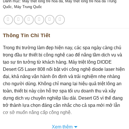
Danh mục:
Máy triệt lông trẻ hóa da
,
Máy triệt lông trẻ hóa da Trung
Quốc
,
Máy Trung Quốc
Thông Tin Chi Tiết
Trong thị trường làm đẹp hiện nay, các spa ngày càng chú
trọng đầu tư thiết bị công nghệ cao để nâng tầm dịch vụ và
tạo sự tin tưởng từ khách hàng. Máy triệt lông DIODE
Desert G5 Laser 808 nổi bật với công nghệ diode laser hiện
đại, khả năng vận hành ổn định và trải nghiệm nhẹ nhàng
cho người dùng. Không chỉ mang lại hiệu quả triệt lông an
toàn, thiết bị này còn hỗ trợ spa tối ưu doanh thu và xây
dựng dịch vụ chuyên nghiệp lâu dài. Desert G5 vì thế đang
trở thành lựa chọn đáng cân nhắc cho cả spa mới mở lẫn
cơ sở muốn nâng cấp công nghệ.
Công nghệ Diode Laser 3 bước sóng
Xem thêm