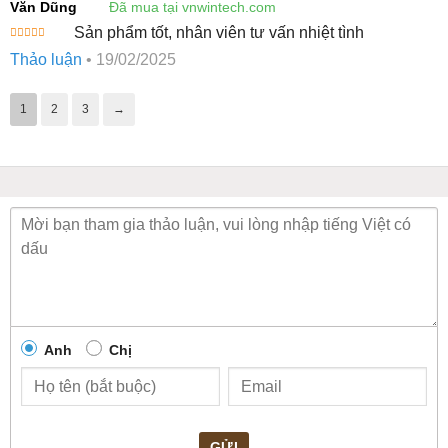
Văn Dũng
Đã mua tại vnwintech.com
Sản phẩm tốt, nhân viên tư vấn nhiệt tình
Được xếp
Thảo luận
•
19/02/2025
hạng
5
5
sao
1
2
3
→
Anh
Chị
GỬI