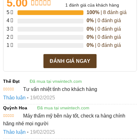
5.00
1
đánh giá của khách hàng
5.00
1
trên 5
5
100%
| 8 đánh giá
dựa trên
4
0%
| 0 đánh giá
đánh giá
3
0%
| 0 đánh giá
2
0%
| 0 đánh giá
1
0%
| 0 đánh giá
ĐÁNH GIÁ NGAY
Thế Đạt
Đã mua tại vnwintech.com
Tư vấn nhiệt tình cho khách hàng
Được xếp
Thảo luận
•
19/02/2025
hạng
5
5
sao
Quỳnh Hoa
Đã mua tại vnwintech.com
Máy thẩm mỹ bên này tốt, check ra hàng chính
Được xếp
hãng nhé mọi người
hạng
5
5
sao
Thảo luận
•
19/02/2025