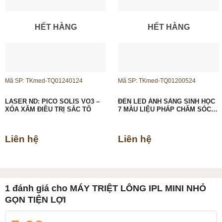
HẾT HÀNG
HẾT HÀNG
Mã SP: TKmed-TQ01240124
Mã SP: TKmed-TQ01200524
LASER ND: PICO SOLIS VO3 –
ĐÈN LED ÁNH SÁNG SINH HỌC
XÓA XĂM ĐIỀU TRỊ SẮC TỐ
7 MÀU LIỆU PHÁP CHĂM SÓC
DA
Liên hệ
Liên hệ
1 đánh giá cho
MÁY TRIỆT LÔNG IPL MINI NHỎ
GỌN TIỆN LỢI