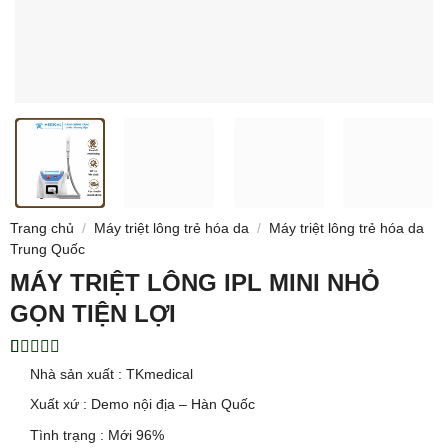
Trang chủ
/
Máy triệt lông trẻ hóa da
/
Máy triệt lông trẻ hóa da
Trung Quốc
MÁY TRIỆT LÔNG IPL MINI NHỎ
GỌN TIỆN LỢI
5.00
1
trên 5
Nhà sản xuất : TKmedical
dựa trên
đánh giá
Xuất xứ : Demo nội địa – Hàn Quốc
Tình trạng : Mới 96%