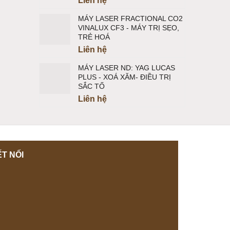
Liên hệ
MÁY LASER FRACTIONAL CO2
VINALUX CF3 - MÁY TRỊ SẸO,
TRẺ HOÁ
Liên hệ
MÁY LASER ND: YAG LUCAS
PLUS - XOÁ XĂM- ĐIỀU TRỊ
SẮC TỐ
Liên hệ
T NỐI