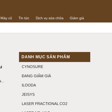
 Máy cũ
Tin tức
Dịch vụ sửa chữa
Giảm giá
0938064288
g
0989073259
DANH MỤC SẢN PHẨM
u
CYNOSURE
ĐANG GIẢM GIÁ
...
ILOODA
JEISYS
LASER FRACTIONAL CO2