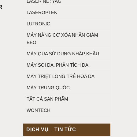
LASER ND: YAG
R
LASEROPTEK
LUTRONIC
MÁY NÂNG CƠ XÓA NHĂN GIẢM
BÉO
MÁY QUA SỬ DỤNG NHẬP KHẨU
MÁY SOI DA, PHÂN TÍCH DA
MÁY TRIỆT LÔNG TRẺ HÓA DA
MÁY TRUNG QUỐC
TẤT CẢ SẢN PHẨM
WONTECH
DỊCH VỤ – TIN TỨC