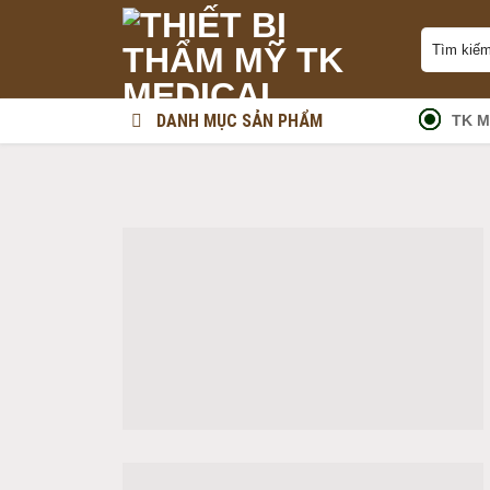
Skip
Tìm
to
kiếm:
content
DANH MỤC SẢN PHẨM
TK M