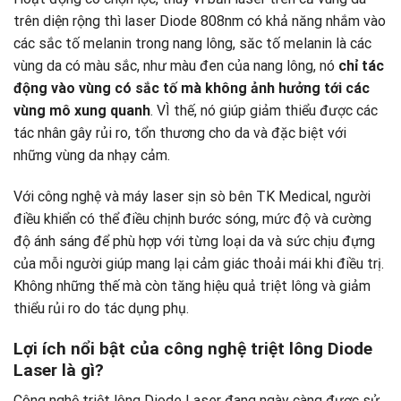
trên diện rộng thì laser Diode 808nm có khả năng nhắm vào
các sắc tố melanin trong nang lông, săc tố melanin là các
vùng da có màu sắc, như màu đen của nang lông, nó
chỉ tác
động vào vùng có sắc tố mà không ảnh hưởng tới các
vùng mô xung quanh
. VÌ thế, nó giúp giảm thiểu được các
tác nhân gây rủi ro, tổn thương cho da và đặc biệt với
những vùng da nhạy cảm.
Với công nghệ và máy laser sịn sò bên TK Medical, người
điều khiển có thể điều chịnh bước sóng, mức độ và cường
độ ánh sáng để phù hợp với từng loại da và sức chịu đựng
của mỗi người giúp mang lại cảm giác thoải mái khi điều trị.
Không những thế mà còn tăng hiệu quả triệt lông và giảm
thiểu rủi ro do tác dụng phụ.
Lợi ích nổi bật của công nghệ triệt lông Diode
Laser là gì?
Công nghệ triệt lông Diode Laser đang ngày càng được sử