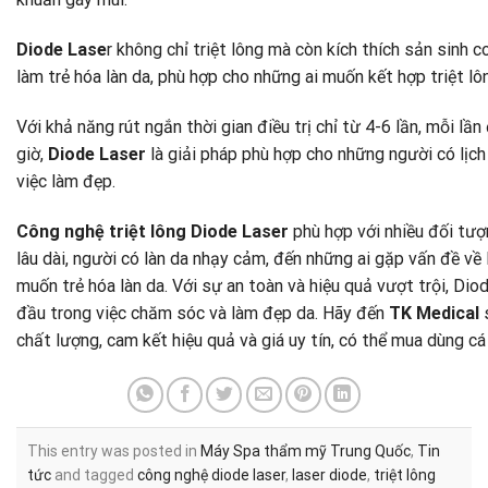
Diode Lase
r không chỉ triệt lông mà còn kích thích sản sinh c
làm trẻ hóa làn da, phù hợp cho những ai muốn kết hợp triệt lôn
Với khả năng rút ngắn thời gian điều trị chỉ từ 4-6 lần, mỗi lần
giờ,
Diode Laser
là giải pháp phù hợp cho những người có lịch 
việc làm đẹp.
Công nghệ triệt lông Diode Laser
phù hợp với nhiều đối tượ
lâu dài, người có làn da nhạy cảm, đến những ai gặp vấn đề về
muốn trẻ hóa làn da. Với sự an toàn và hiệu quả vượt trội, Di
đầu trong việc chăm sóc và làm đẹp da. Hãy đến
TK Medical
s
chất lượng, cam kết hiệu quả và giá uy tín, có thể mua dùng cá 
This entry was posted in
Máy Spa thẩm mỹ Trung Quốc
,
Tin
tức
and tagged
công nghệ diode laser
,
laser diode
,
triệt lông