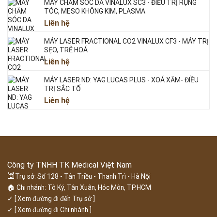
MÁY CHĂM SÓC DA VINALUX SC3 - ĐIỀU TRỊ RỤNG
TÓC, MESO KHÔNG KIM, PLASMA
Liên hệ
MÁY LASER FRACTIONAL CO2 VINALUX CF3 - MÁY TRỊ
SẸO, TRẺ HOÁ
Liên hệ
MÁY LASER ND: YAG LUCAS PLUS - XOÁ XĂM- ĐIỀU
TRỊ SẮC TỐ
Liên hệ
Công ty TNHH TK Medical Việt Nam
🕍
Trụ sở: Số 128 - Tân Triều - Thanh Trì - Hà Nội
🏠 Chi nhánh: Tô Ký, Tân Xuân, Hóc Môn, TP.HCM
✓
[ Xem đường đi đến Trụ sở ]
✓
[ Xem đường đi Chi nhánh ]