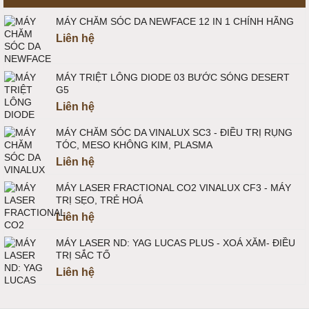
MÁY CHĂM SÓC DA NEWFACE 12 IN 1 CHÍNH HÃNG
Liên hệ
MÁY TRIỆT LÔNG DIODE 03 BƯỚC SÓNG DESERT
G5
Liên hệ
MÁY CHĂM SÓC DA VINALUX SC3 - ĐIỀU TRỊ RỤNG
TÓC, MESO KHÔNG KIM, PLASMA
Liên hệ
MÁY LASER FRACTIONAL CO2 VINALUX CF3 - MÁY
TRỊ SẸO, TRẺ HOÁ
Liên hệ
MÁY LASER ND: YAG LUCAS PLUS - XOÁ XĂM- ĐIỀU
TRỊ SẮC TỐ
Liên hệ