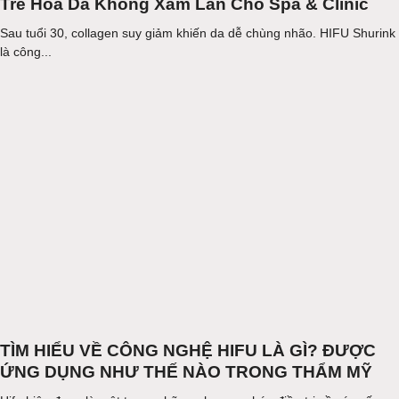
Trẻ Hóa Da Không Xâm Lấn Cho Spa & Clinic
Sau tuổi 30, collagen suy giảm khiến da dễ chùng nhão. HIFU Shurink
là công...
TÌM HIỂU VỀ CÔNG NGHỆ HIFU LÀ GÌ? ĐƯỢC
ỨNG DỤNG NHƯ THẾ NÀO TRONG THẨM MỸ