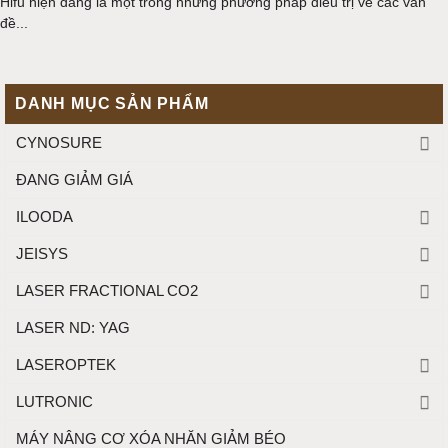
Hifu hiện đang là một trong những phương pháp điều trị về các vấn
đề...
DANH MỤC SẢN PHẨM
CYNOSURE
ĐANG GIẢM GIÁ
ILOODA
JEISYS
LASER FRACTIONAL CO2
LASER ND: YAG
LASEROPTEK
LUTRONIC
MÁY NÂNG CƠ XÓA NHĂN GIẢM BÉO