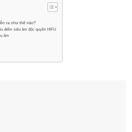
iễn ra như thế nào?
iêu điểm siêu âm độc quyền HIFU
iêu âm