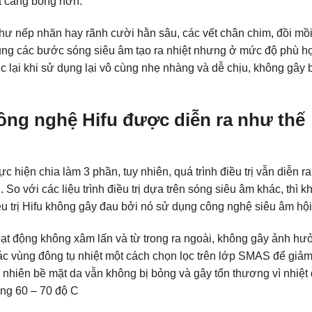
à căng bóng hơn.
như nếp nhăn hay rãnh cười hằn sâu, các vết chân chim, đồi m
ụng các bước sóng siêu âm tạo ra nhiệt nhưng ở mức độ phù h
lại khi sử dụng lại vô cùng nhẹ nhàng và dễ chịu, không gây b
ông nghệ Hifu được diễn ra như thế
 hiện chia làm 3 phần, tuy nhiên, quá trình điều trị vẫn diễn ra
 So với các liệu trình điều trị dựa trên sóng siêu âm khác, thì k
iều trị Hifu không gây đau bởi nó sử dụng công nghệ siêu âm hội 
ạt động không xâm lấn và từ trong ra ngoài, không gây ảnh hư
ác vùng đông tụ nhiệt một cách chọn lọc trên lớp SMAS để giảm
y nhiên bề mặt da vẫn không bị bỏng và gây tổn thương vì nhiệt
ảng 60 – 70 độ C