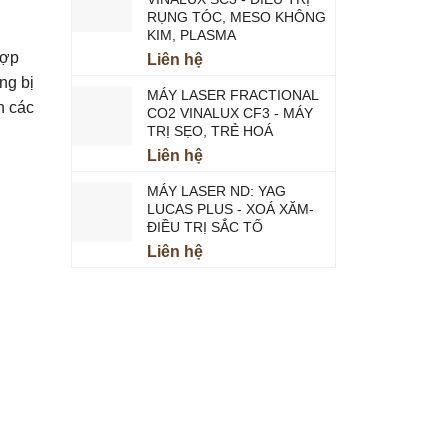
RỤNG TÓC, MESO KHÔNG
KIM, PLASMA
hợp
Liên hệ
ng bị
MÁY LASER FRACTIONAL
n các
CO2 VINALUX CF3 - MÁY
TRỊ SẸO, TRẺ HOÁ
Liên hệ
MÁY LASER ND: YAG
LUCAS PLUS - XOÁ XĂM-
ĐIỀU TRỊ SẮC TỐ
Liên hệ