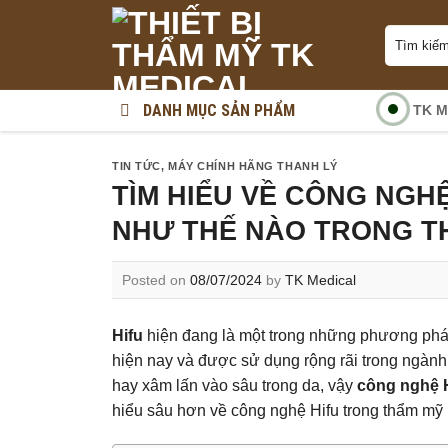
Skip
Tìm
to
kiếm:
content
DANH MỤC SẢN PHẨM
TK M
TIN TỨC
,
MÁY CHÍNH HÃNG THANH LÝ
TÌM HIỂU VỀ CÔNG NGH
NHƯ THẾ NÀO TRONG T
Posted on
08/07/2024
by
TK Medical
Hifu
hiện đang là một trong những phương pháp
hiện nay và được sử dụng rộng rãi trong ngàn
hay xâm lấn vào sâu trong da, vậy
công nghệ H
hiểu sâu hơn về công nghệ Hifu trong thẩm mỹ