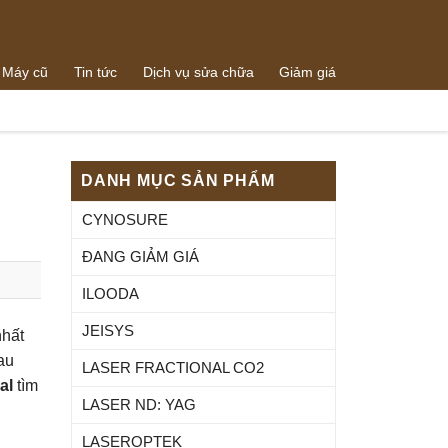
 Máy cũ
Tin tức
Dịch vụ sửa chữa
Giảm giá
0938064288
g
0989073259
DANH MỤC SẢN PHẨM
CYNOSURE
ĐANG GIẢM GIÁ
ILOODA
JEISYS
nhất
au
LASER FRACTIONAL CO2
al
tìm
LASER ND: YAG
LASEROPTEK