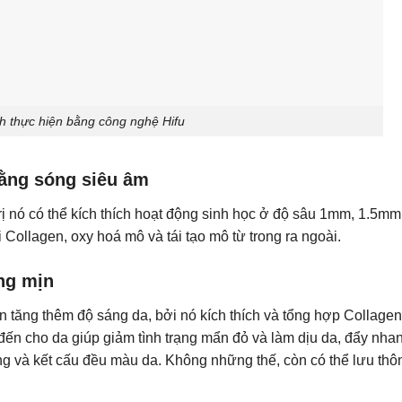
nh thực hiện bằng công nghệ Hifu
bằng sóng siêu âm
ị nó có thể kích thích hoạt động sinh học ở độ sâu 1mm, 1.5mm
i Collagen, oxy hoá mô và tái tạo mô từ trong ra ngoài.
áng mịn
 tăng thêm độ sáng da, bởi nó kích thích và tổng hợp Collagen
 đến cho da giúp giảm tình trạng mẩn đỏ và làm dịu da, đẩy nha
áng và kết cấu đều màu da. Không những thế, còn có thể lưu thô