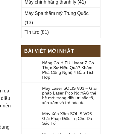
Máy chính hãng thanh lý
(41)
Máy Spa thẩm mỹ Trung Quốc
(13)
Tin tức
(81)
BÀI VIẾT MỚI NHẤT
Nâng Cơ HIFU Linear Z Có
Thực Sự Hiệu Quả? Khám
Phá Công Nghệ 4 Đầu Tích
Hợp
Máy Laser SOLIS V03 – Giải
àn da
pháp Laser Pico Nd:YAG thế
hệ mới trong điều trị sắc tố,
 điều
xóa xăm và trẻ hóa da
rở nên
Máy Xóa Xăm SOLIS VO6 –
Giải Pháp Điều Trị Cho Da
Sắc Tố
 dụng