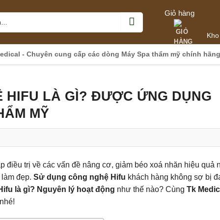
Giỏ hàng
Kho
edical - Chuyên cung cấp các dòng Máy Spa thẩm mỹ chính hãn
Ệ HIFU LÀ GÌ? ĐƯỢC ỨNG DỤNG
HẨM MỸ
 điều trị về các vấn đề nâng cơ, giảm béo xoá nhăn hiệu quả 
h làm đẹp.
Sử dụng công nghệ Hifu
khách hàng không sợ bị đ
ifu là gì? Nguyên lý hoạt động
như thế nào? Cùng
Tk Medic
 nhé!