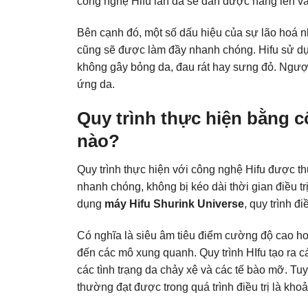
công nghệ Hifu làn da sẽ dần được nâng lên v
Bên cạnh đó, một số dấu hiệu của sự lão hoá 
cũng sẽ được làm đầy nhanh chóng. Hifu sử d
không gây bỏng da, đau rát hay sưng đỏ. Ngược 
ứng da.
Quy trình thực hiện bằng c
nào?
Quy trình thực hiện với công nghệ Hifu được thực
nhanh chóng, không bị kéo dài thời gian điều trị.
dụng
máy Hifu Shurink Universe
, quy trình đ
Có nghĩa là siêu âm tiêu điểm cường độ cao ho
đến các mô xung quanh. Quy trình HIfu tạo ra c
các tình trạng da chảy xệ và các tế bào mỡ. Tu
thường đạt được trong quá trình điều trị là kho