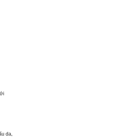
ới
ấu da,