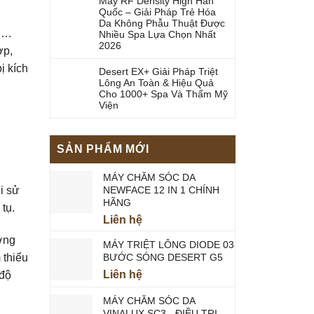
Máy RF Density High Hàn
Quốc – Giải Pháp Trẻ Hóa
Da Không Phẫu Thuật Được
ồi…
Nhiều Spa Lựa Chọn Nhất
2026
ợp,
ị kích
Desert EX+ Giải Pháp Triệt
Lông An Toàn & Hiệu Quả
Cho 1000+ Spa Và Thẩm Mỹ
Viện
SẢN PHẨM MỚI
MÁY CHĂM SÓC DA
NEWFACE 12 IN 1 CHÍNH
hi sử
HÃNG
tụ.
Liên hệ
ởng
MÁY TRIỆT LÔNG DIODE 03
BƯỚC SÓNG DESERT G5
 thiểu
Liên hệ
 độ
MÁY CHĂM SÓC DA
VINALUX SC3 - ĐIỀU TRỊ