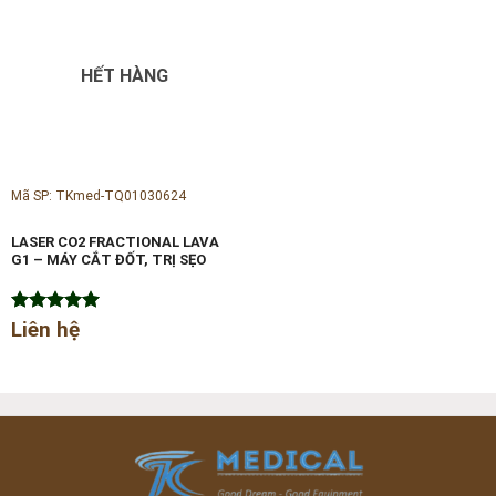
HẾT HÀNG
Mã SP: TKmed-TQ01030624
LASER CO2 FRACTIONAL LAVA
G1 – MÁY CẮT ĐỐT, TRỊ SẸO
Được xếp
Liên hệ
hạng
5.00
5 sao