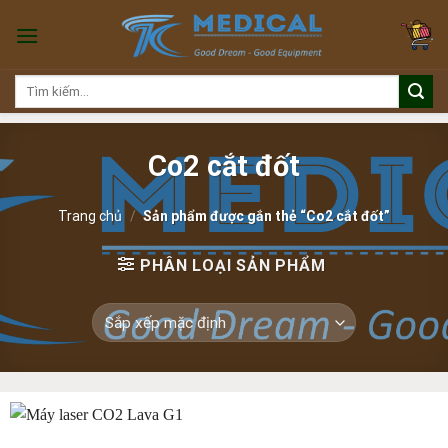
Skip
to
content
Tìm
kiếm:
Co2 cắt đốt
Trang chủ
/
Sản phẩm được gắn thẻ “Co2 cắt đốt”
PHÂN LOẠI SẢN PHẨM