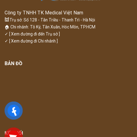
Công ty TNHH TK Medical Việt Nam
🕍
Trụ sở: Số 128 - Tân Triều - Thanh Trì - Hà Nội
🏠 Chi nhánh: Tô Ký, Tân Xuân, Hóc Môn, TP.HCM
✓
[ Xem đường đi đến Trụ sở ]
✓
[ Xem đường đi Chi nhánh ]
BẢN ĐỒ
KẾT NỐI