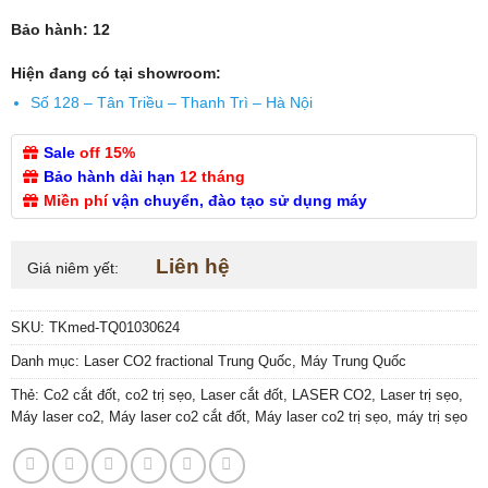
Bảo hành: 12
Hiện đang có tại showroom:
Số 128 – Tân Triều – Thanh Trì – Hà Nội
Sale
off 15%
Bảo hành dài hạn
12 tháng
Miền phí
vận chuyển, đào tạo sử dụng máy
Liên hệ
Giá niêm yết:
SKU:
TKmed-TQ01030624
Danh mục:
Laser CO2 fractional Trung Quốc
,
Máy Trung Quốc
Thẻ:
Co2 cắt đốt
,
co2 trị sẹo
,
Laser cắt đốt
,
LASER CO2
,
Laser trị sẹo
,
Máy laser co2
,
Máy laser co2 cắt đốt
,
Máy laser co2 trị sẹo
,
máy trị sẹo