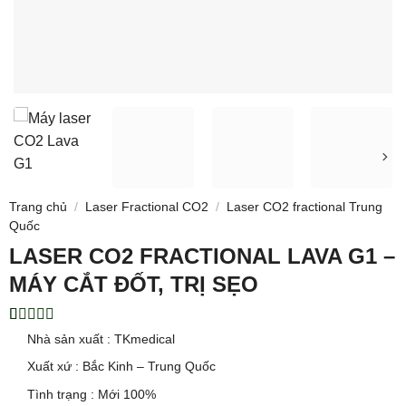
Trang chủ
/
Laser Fractional CO2
/
Laser CO2 fractional Trung
Quốc
LASER CO2 FRACTIONAL LAVA G1 –
MÁY CẮT ĐỐT, TRỊ SẸO
5.00
1
trên 5
Nhà sản xuất : TKmedical
dựa trên
đánh giá
Xuất xứ : Bắc Kinh – Trung Quốc
Tình trạng : Mới 100%