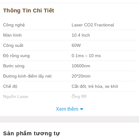
Thông Tin Chi Tiết
Công nghệ
Laser CO2 Fractional
Màn hình
10.4 Inch
Công suất
60W
Độ rộng xung
0.1ms – 10 ms
Bước sóng
10600nm
Đường kính điểm lấy nét
20*20mm
Chế độ
Cắt đốt, trẻ hóa, se khít
Nguồn Laser
Ống RF
Hệ thống dẫn hướng ánh sáng
Trục khuỷu 7 khớp
Xem thêm
Khối lượng
70kg
Trong lĩnh vực thẩm mỹ hiện đại, việc sử dụng công nghệ
Sản phẩm tương tự
laser đã trở thành một phần không thể thiếu để cải thiện và