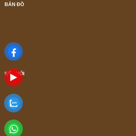
BẢN ĐỒ
Chức năng điều trị của máy Laser CO2 Fraction LAVA G1
KẾT NỐI
Điều trị sẹo mụn
: Sẹo mụn là vấn đề phổ biến và khó
điều trị. Máy Laser CO2 Fraction LAVA G1 giúp làm mờ
và giảm sẹo mụn bằng cách kích thích quá trình tái tạo da
và sản sinh collagen mới. Các tia laser CO2 phân đoạn
tạo ra các lỗ nhỏ trên bề mặt da, giúp loại bỏ các mô sẹo
cũ và thay thế bằng mô da mới, mịn màng hơn.
Trẻ hóa làn da
: Máy Laser CO2 Fraction LAVA G1 là
công cụ hiệu quả trong việc trẻ hóa làn da. Công nghệ