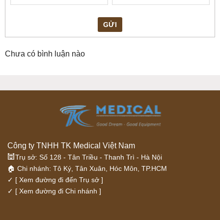
Giai đoạn 2: Tái tạo mô
: Sau khi các cột nhiệt phá hủy
các mô da cũ, quá trình tái tạo mô mới bắt đầu. Làn da sẽ
GỬI
bắt đầu sản sinh collagen và elastin, hai thành phần
quan trọng giúp da trở nên săn chắc và mịn màng hơn.
Chưa có bình luận nào
Giai đoạn 3: Phục hồi và cải thiện da
: Trong giai đoạn
này, da bắt đầu phục hồi và cải thiện. Các lỗ nhỏ trên da
sẽ dần dần lành lại, giúp da trở nên đều màu, giảm nếp
nhăn và cải thiện cấu trúc tổng thể của da.
Chức năng điều trị của máy Laser CO2 LAVA
G1
Công ty TNHH TK Medical Việt Nam
Máy Laser CO2 Fraction LAVA G1 có nhiều chức năng điều
🕍
Trụ sở: Số 128 - Tân Triều - Thanh Trì - Hà Nội
trị đa dạng, giúp cải thiện nhiều vấn đề về da. Dưới đây là
🏠 Chi nhánh: Tô Ký, Tân Xuân, Hóc Môn, TP.HCM
một số chức năng chính của máy:
✓
[ Xem đường đi đến Trụ sở ]
✓
[ Xem đường đi Chi nhánh ]