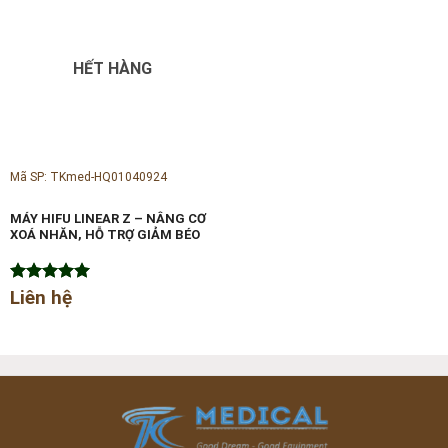
HẾT HÀNG
Mã SP: TKmed-HQ01040924
MÁY HIFU LINEAR Z – NÂNG CƠ
XOÁ NHĂN, HỖ TRỢ GIẢM BÉO
Được xếp
Liên hệ
hạng
5.00
5 sao