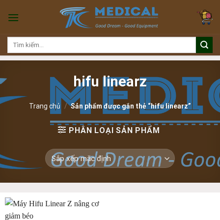
Skip
to
content
Tìm
kiếm:
hifu linearz
Trang chủ
/
Sản phẩm được gắn thẻ “hifu linearz”
PHÂN LOẠI SẢN PHẨM