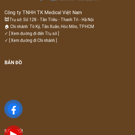
Công ty TNHH TK Medical Việt Nam
🕍
Trụ sở: Số 128 - Tân Triều - Thanh Trì - Hà Nội
🏠 Chi nhánh: Tô Ký, Tân Xuân, Hóc Môn, TP.HCM
✓
[ Xem đường đi đến Trụ sở ]
✓
[ Xem đường đi Chi nhánh ]
BẢN ĐỒ
KẾT NỐI