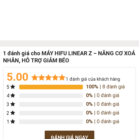
1 đánh giá cho
MÁY HIFU LINEAR Z – NÂNG CƠ XOÁ
NHĂN, HỖ TRỢ GIẢM BÉO
5.00
1
đánh giá của khách hàng
100%
| 8 đánh giá
5
5.00
1
trên 5
dựa trên
0%
| 0 đánh giá
4
đánh giá
0%
| 0 đánh giá
3
0%
| 0 đánh giá
2
0%
| 0 đánh giá
1
ĐÁNH GIÁ NGAY