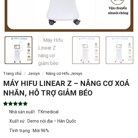
Trang chủ
/
Jeisys
/
Nâng cơ Hifu Jeisys
MÁY HIFU LINEAR Z – NÂNG CƠ XOÁ
NHĂN, HỖ TRỢ GIẢM BÉO
5.00
1
trên 5
Nhà sản xuất : TKmedical
dựa trên
đánh giá
Xuất xứ : Demo nội địa – Hàn Quốc
Tình trạng : Mới 96%