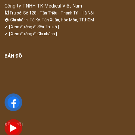
Công ty TNHH TK Medical Việt Nam
🕍
Trụ sở: Số 128 - Tân Triều - Thanh Trì - Hà Nội
🏠 Chi nhánh: Tô Ký, Tân Xuân, Hóc Môn, TP.HCM
✓
[ Xem đường đi đến Trụ sở ]
✓
[ Xem đường đi Chi nhánh ]
BẢN ĐỒ
KẾT NỐI