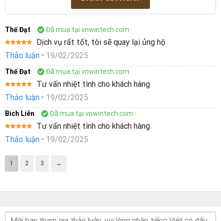
Thế Đạt
Đã mua tại vnwintech.com
Dịch vụ rất tốt, tôi sẽ quay lại ủng hộ
Được xếp
Thảo luận
•
19/02/2025
hạng
5
5
sao
Thế Đạt
Đã mua tại vnwintech.com
Tư vấn nhiệt tình cho khách hàng
Được xếp
Thảo luận
•
19/02/2025
hạng
5
5
sao
Bich Liên
Đã mua tại vnwintech.com
Tư vấn nhiệt tình cho khách hàng
Được xếp
Thảo luận
•
19/02/2025
hạng
5
5
sao
1
2
3
→