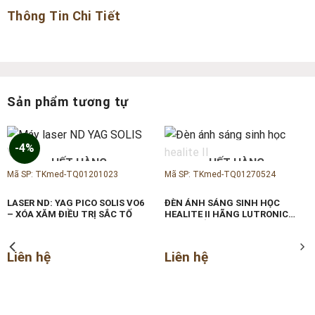
Thông Tin Chi Tiết
Sản phẩm tương tự
-4%
HẾT HÀNG
HẾT HÀNG
Mã SP: TKmed-TQ01201023
Mã SP: TKmed-TQ01270524
LASER ND: YAG PICO SOLIS VO6
ĐÈN ÁNH SÁNG SINH HỌC
– XÓA XĂM ĐIỀU TRỊ SẮC TỐ
HEALITE II HÃNG LUTRONIC
HÀN QUỐC
Liên hệ
Liên hệ