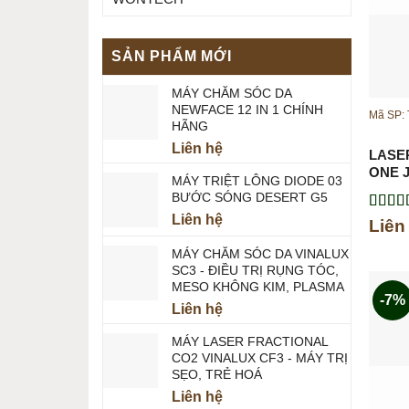
SẢN PHẨM MỚI
MÁY CHĂM SÓC DA
NEWFACE 12 IN 1 CHÍNH
Mã SP:
HÃNG
Liên hệ
LASE
ONE 
MÁY TRIỆT LÔNG DIODE 03
BƯỚC SÓNG DESERT G5
Liên hệ
Được 
Liên
hạng
5
sao
MÁY CHĂM SÓC DA VINALUX
SC3 - ĐIỀU TRỊ RỤNG TÓC,
MESO KHÔNG KIM, PLASMA
-7%
Liên hệ
MÁY LASER FRACTIONAL
CO2 VINALUX CF3 - MÁY TRỊ
SẸO, TRẺ HOÁ
Liên hệ