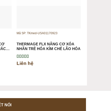
Mã SP: TKmed-USA01170923
CƠ
THERMAGE FLX NÂNG CƠ XÓA
HẮC
NHĂN TRẺ HÓA KÌM CHẾ LÃO HÓA
Được xếp
Liên hệ
hạng
5.00
5
sao
T NỐI