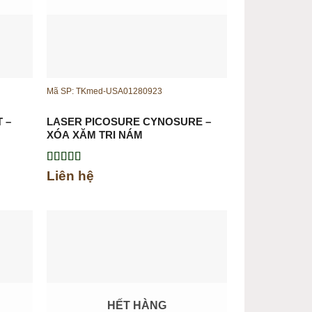
Mã SP: TKmed-USA01280923
 –
LASER PICOSURE CYNOSURE –
XÓA XĂM TRỊ NÁM
Được xếp
Liên hệ
hạng
5.00
5
sao
HẾT HÀNG