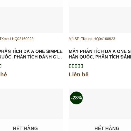
 TKmed-HQ02160923
Mã SP: TKmed-HQ04160923
PHÂN TÍCH DA A ONE SIMPLE
MÁY PHÂN TÍCH DA A ONE 
QUỐC, PHÂN TÍCH ĐÁNH GIÁ
HÀN QUỐC, PHÂN TÍCH ĐÁN
HỈ SỐ VỀ DA
CÁC CHỈ SỐ VỀ DA
xếp
Được xếp
 hệ
Liên hệ
.00
5
hạng
5.00
5
sao
-28%
HẾT HÀNG
HẾT HÀNG