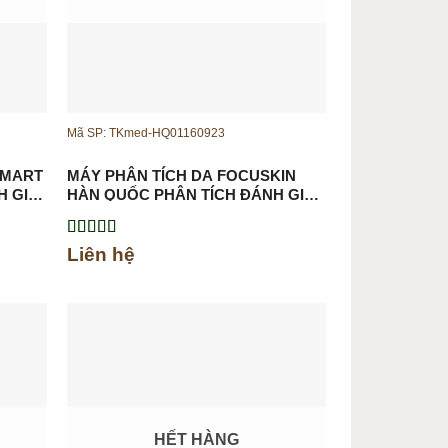
Mã SP: TKmed-HQ01160923
SMART
MÁY PHÂN TÍCH DA FOCUSKIN
H GIÁ
HÀN QUỐC PHÂN TÍCH ĐÁNH GIÁ
CÁC CHỈ SỐ VỀ DA
Được xếp
Liên hệ
hạng
5.00
5
sao
HẾT HÀNG