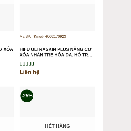
Mã SP: TKmed-HQ02170923
Ơ XÓA
HIFU ULTRASKIN PLUS NÂNG CƠ
XÓA NHĂN TRẺ HÓA DA, HỖ TRỢ
GIẢM BÉO
Được xếp
Liên hệ
hạng
5.00
5
sao
-25%
HẾT HÀNG