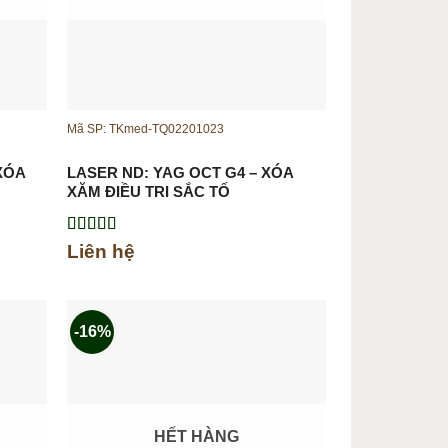
Mã SP: TKmed-TQ02201023
 XÓA
LASER ND: YAG OCT G4 – XÓA
XĂM ĐIỀU TRỊ SẮC TỐ
Được xếp
Liên hệ
hạng
5.00
5
sao
-16%
HẾT HÀNG