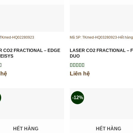
 TKmed-HQ02280923
Mã SP: TKmed-HQ03280923-Hết hàn
R CO2 FRACTIONAL – EDGE
LASER CO2 FRACTIONAL – 
JEISYS
DUO
xếp
Được xếp
 hệ
Liên hệ
.00
5
hạng
5.00
5
sao
-12%
HẾT HÀNG
HẾT HÀNG