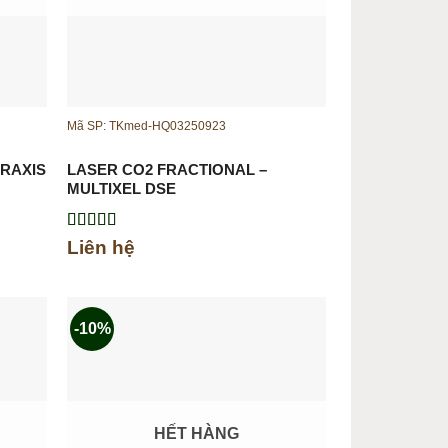
g
Mã SP: TKmed-HQ03250923
FRAXIS
LASER CO2 FRACTIONAL –
MULTIXEL DSE
Được xếp
Liên hệ
hạng
5.00
5
sao
-10%
HẾT HÀNG