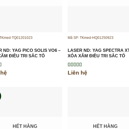
 TKmed-TQ01201023
Mã SP: TKmed-HQ01250923
 ND: YAG PICO SOLIS VO6 –
LASER ND: YAG SPECTRA XT
ĂM ĐIỀU TRỊ SẮC TỐ
XÓA XĂM ĐIỀU TRỊ SẮC TỐ
xếp
Được xếp
 hệ
Liên hệ
.00
5
hạng
5.00
5
sao
%
HẾT HÀNG
HẾT HÀNG