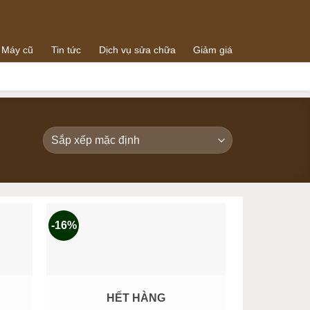
 Máy cũ
Tin tức
Dịch vụ sửa chữa
Giảm giá
0938064288
g
0989073259
-16%
HẾT HÀNG