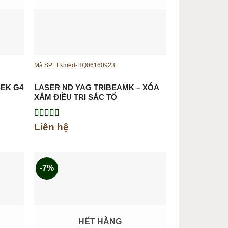
Mã SP: TKmed-HQ06160923
SEK G4
LASER ND YAG TRIBEAMK – XÓA
XĂM ĐIỀU TRỊ SẮC TỐ
Được xếp
Liên hệ
hạng
5.00
5
sao
-7%
HẾT HÀNG