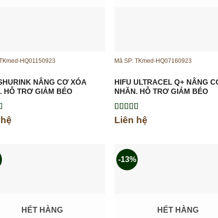
 TKmed-HQ01150923
Mã SP: TKmed-HQ07160923
 SHURINK NÂNG CƠ XÓA
HIFU ULTRACEL Q+ NÂNG C
, HỖ TRỢ GIẢM BÉO
NHĂN, HỖ TRỢ GIẢM BÉO
xếp
Được xếp
 hệ
Liên hệ
.00
5
hạng
5.00
5
sao
%
-13%
HẾT HÀNG
HẾT HÀNG