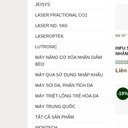
JEISYS
LASER FRACTIONAL CO2
LASER ND: YAG
Mã SP:
LASEROPTEK
LUTRONIC
HIFU
NHĂN
MÁY NÂNG CƠ XÓA NHĂN GIẢM
BÉO
Được 
Liên
hạng
5
MÁY QUA SỬ DỤNG NHẬP KHẨU
sao
MÁY SOI DA, PHÂN TÍCH DA
-19
MÁY TRIỆT LÔNG TRẺ HÓA DA
MÁY TRUNG QUỐC
TẤT CẢ SẢN PHẨM
WONTECH