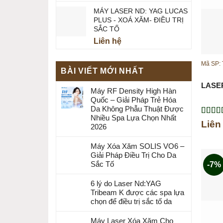
MÁY LASER ND: YAG LUCAS
PLUS - XOÁ XĂM- ĐIỀU TRỊ
SẮC TỐ
Liên hệ
Mã SP:
BÀI VIẾT MỚI NHẤT
LASE
Máy RF Density High Hàn
Quốc – Giải Pháp Trẻ Hóa
Da Không Phẫu Thuật Được
Nhiều Spa Lựa Chọn Nhất
Được 
Liên
2026
hạng
5
sao
Máy Xóa Xăm SOLIS VO6 –
Giải Pháp Điều Trị Cho Da
Sắc Tố
-7%
6 lý do Laser Nd:YAG
Tribeam K được các spa lựa
chọn để điều trị sắc tố da
Máy Laser Xóa Xăm Cho