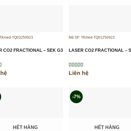
 TKmed-TQ03250923
Mã SP: TKmed-TQ01250923
R CO2 FRACTIONAL – SEK G3
LASER CO2 FRACTIONAL – 
xếp
Được xếp
 hệ
Liên hệ
.00
5
hạng
5.00
5
sao
-7%
HẾT HÀNG
HẾT HÀNG