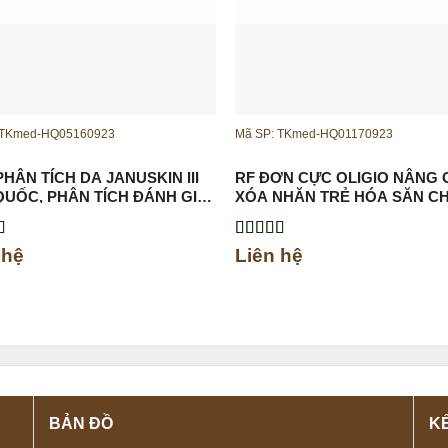
 TKmed-HQ05160923
Mã SP: TKmed-HQ01170923
HÂN TÍCH DA JANUSKIN III
RF ĐƠN CỰC OLIGIO NÂNG 
QUỐC, PHÂN TÍCH ĐÁNH GIÁ
XÓA NHĂN TRẺ HÓA SĂN C
HỈ SỐ VỀ DA
DA
xếp
Được xếp
 hệ
Liên hệ
.00
5
hạng
5.00
5
sao
BẢN ĐỒ
KẾ