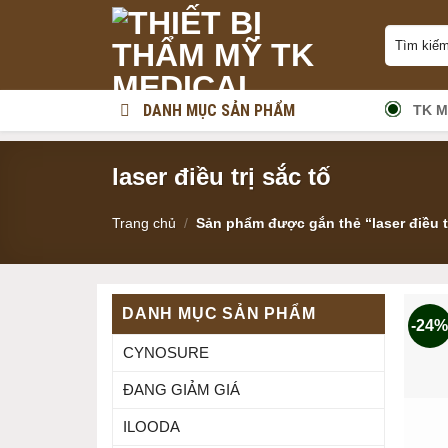
Skip
Tìm
to
kiếm:
content
DANH MỤC SẢN PHẨM
TK M
laser điều trị sắc tố
Trang chủ
/
Sản phẩm được gắn thẻ “laser điều tr
DANH MỤC SẢN PHẨM
-24
CYNOSURE
ĐANG GIẢM GIÁ
ILOODA