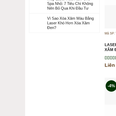
Spa Nhỏ: 7 Tiêu Chí Không
Nên Bỏ Qua Khi Đầu Tư
Vì Sao Xóa Xăm Màu Bằng
Laser Khó Hơn Xóa Xăm
Đen?
Mã SP:
LASE
XĂM Đ
Được 
Liên
hạng
5
sao
-4%