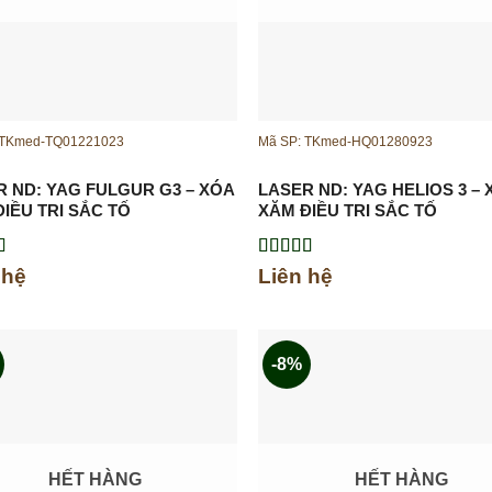
 TKmed-TQ01221023
Mã SP: TKmed-HQ01280923
R ND: YAG FULGUR G3 – XÓA
LASER ND: YAG HELIOS 3 –
IỀU TRỊ SẮC TỐ
XĂM ĐIỀU TRỊ SẮC TỐ
xếp
Được xếp
 hệ
Liên hệ
.00
5
hạng
5.00
5
sao
-8%
HẾT HÀNG
HẾT HÀNG