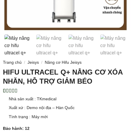
Trang chủ
/
Jeisys
/
Nâng cơ Hifu Jeisys
HIFU ULTRACEL Q+ NÂNG CƠ XÓA
NHĂN, HỖ TRỢ GIẢM BÉO
5.00
1
trên 5
Nhà sản xuất : TKmedical
dựa trên
đánh giá
Xuất xứ : Demo nội địa – Hàn Quốc
Tình trạng : Máy mới
Bảo hành: 12