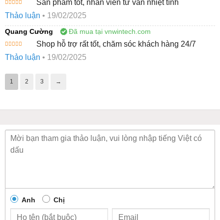
Sản phẩm tốt, nhân viên tư vấn nhiệt tình
Được xếp
Thảo luận
•
19/02/2025
hạng
5
5
sao
Quang Cường
Đã mua tại vnwintech.com
Shop hỗ trợ rất tốt, chăm sóc khách hàng 24/7
Được xếp
Thảo luận
•
19/02/2025
hạng
5
5
sao
1
2
3
→
Anh
Chị
Hifu ultracel Q+ nâng cơ xoá nhăn máy điều trị nâng cơ hàng đầu