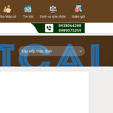
Kho Máy cũ
Tin tức
Dịch vụ sửa chữa
Giảm giá
0938064288
0989073259