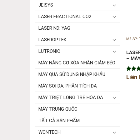
JEISYS
LASER FRACTIONAL CO2
LASER ND: YAG
Mã SP:
LASEROPTEK
LUTRONIC
LASE
– MÁY
MÁY NÂNG CƠ XÓA NHĂN GIẢM BÉO
MÁY QUA SỬ DỤNG NHẬP KHẨU
Được 
Liên
hạng
MÁY SOI DA, PHÂN TÍCH DA
5 sao
MÁY TRIỆT LÔNG TRẺ HÓA DA
MÁY TRUNG QUỐC
TẤT CẢ SẢN PHẨM
WONTECH