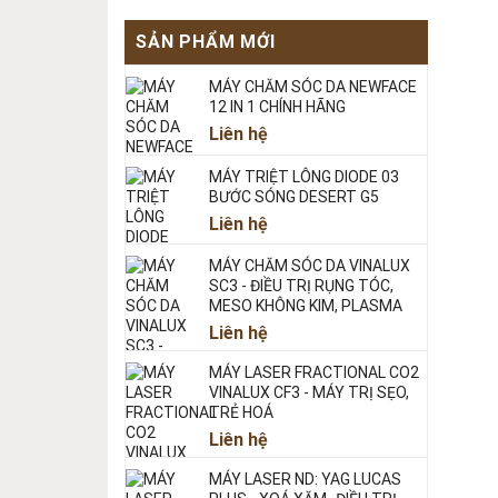
SẢN PHẨM MỚI
MÁY CHĂM SÓC DA NEWFACE
12 IN 1 CHÍNH HÃNG
Liên hệ
MÁY TRIỆT LÔNG DIODE 03
BƯỚC SÓNG DESERT G5
Liên hệ
MÁY CHĂM SÓC DA VINALUX
SC3 - ĐIỀU TRỊ RỤNG TÓC,
MESO KHÔNG KIM, PLASMA
Liên hệ
MÁY LASER FRACTIONAL CO2
VINALUX CF3 - MÁY TRỊ SẸO,
TRẺ HOÁ
Liên hệ
MÁY LASER ND: YAG LUCAS