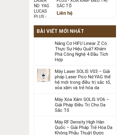
PLUS - XOÁ XĂM- ĐIỀU TRỊ
SẮC TỐ
Liên hệ
BÀI VIẾT MỚI NHẤT
Nâng Cơ HIFU Linear Z Có
Thực Sự Hiệu Quả? Khám
Phá Công Nghệ 4 Đầu Tích
Hợp
Máy Laser SOLIS V03 – Giải
pháp Laser Pico Nd:YAG thế
hệ mới trong điều trị sắc tố,
xóa xăm và trẻ hóa da
Máy Xóa Xăm SOLIS VO6 –
Giải Pháp Điều Trị Cho Da
Sắc Tố
Máy RF Density High Hàn
Quốc – Giải Pháp Trẻ Hóa Da
Không Phẫu Thuật Được