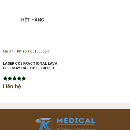
HẾT HÀNG
Mã SP: TKmed-TQ01030624
LASER CO2 FRACTIONAL LAVA
G1 – MÁY CẮT ĐỐT, TRỊ SẸO
Được xếp
Liên hệ
hạng
5.00
5 sao