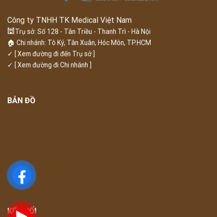
Công ty TNHH TK Medical Việt Nam
🕍
Trụ sở: Số 128 - Tân Triều - Thanh Trì - Hà Nội
🏠 Chi nhánh: Tô Ký, Tân Xuân, Hóc Môn, TP.HCM
✓
[ Xem đường đi đến Trụ sở ]
✓
[ Xem đường đi Chi nhánh ]
BẢN ĐỒ
KẾT NỐI