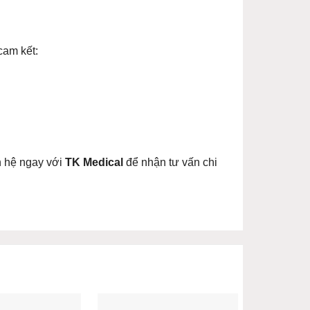
cam kết:
n hệ ngay với
TK Medical
để nhận tư vấn chi