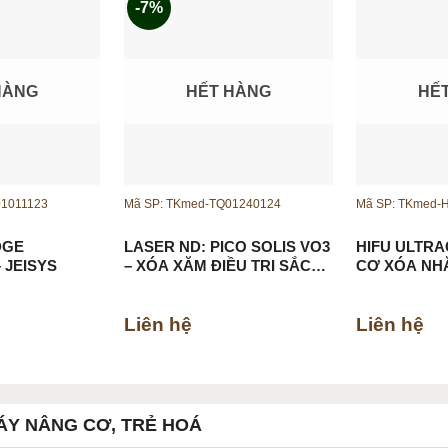
-7%
HÀNG
HẾT HÀNG
HẾ
01011123
Mã SP: TKmed-TQ01240124
Mã SP: TKmed-
DGE
LASER ND: PICO SOLIS VO3
HIFU ULTR
FRACTIONAL – JEISYS
– XÓA XĂM ĐIỀU TRỊ SẮC
CƠ XÓA NH
TỐ
GIẢM BÉO
Liên hệ
Liên hệ
ÁY NÂNG CƠ, TRẺ HOÁ