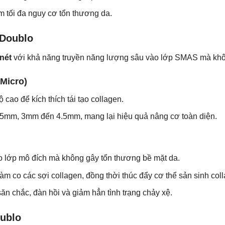
 tối đa nguy cơ tổn thương da.
 Doublo
 nét
với khả năng truyền năng lượng sâu vào lớp SMAS mà khôn
Micro)
 cao để kích thích tái tạo collagen.
.5mm, 3mm đến 4.5mm, mang lại hiệu quả nâng cơ toàn diện.
o lớp mô đích mà không gây tổn thương bề mặt da.
 làm co các sợi collagen, đồng thời thúc đẩy cơ thể sản sinh col
ăn chắc, đàn hồi và giảm hẳn tình trạng chảy xệ.
oublo