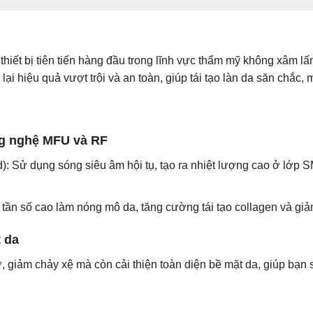
thiết bị tiên tiến hàng đầu trong lĩnh vực thẩm mỹ không xâm l
ại hiệu quả vượt trội và an toàn, giúp tái tạo làn da săn chắc,
ng nghệ MFU và RF
Sử dụng sóng siêu âm hội tụ, tạo ra nhiệt lượng cao ở lớp SM
ần số cao làm nóng mô da, tăng cường tái tạo collagen và giả
t da
 giảm chảy xệ mà còn cải thiện toàn diện bề mặt da, giúp bạn