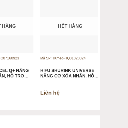
-14%
T HÀNG
HẾT HÀNG
H
HQ07160923
Mã SP: TKmed-HQ01020324
Mã SP: TKme
ACEL Q+ NÂNG
HIFU SHURINK UNIVERSE
LASER ND
ĂN, HỖ TRỢ
NÂNG CƠ XÓA NHĂN, HỖ
XÓA XĂM 
TRỢ GIẢM BÉO
Liên hệ
Liên hệ