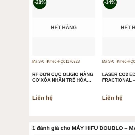
-28%
-14%
HẾT HÀNG
HẾT 
Mã SP: TKmed-HQ01170923
Mã SP: TKmed-HQ
RF ĐƠN CỰC OLIGIO NÂNG
LASER CO2 E
CƠ XÓA NHĂN TRẺ HÓA
SĂN CHẮC DA
Liên hệ
Liên hệ
1 đánh giá cho
MÁY HIFU DOUBLO – M