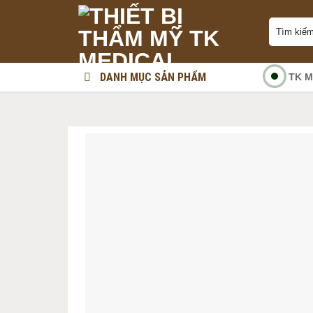
Skip
Tìm
to
kiếm:
content
DANH MỤC SẢN PHẨM
TK M