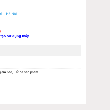
rì – Hà Nội
g
 tạo sử dụng máy
giảm béo
,
Tất cả sản phẩm