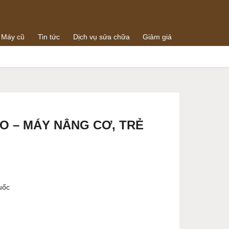
 Máy cũ
Tin tức
Dịch vụ sửa chữa
Giảm giá
0938064288
g
0989073259
O – MÁY NÂNG CƠ, TRẺ
uốc