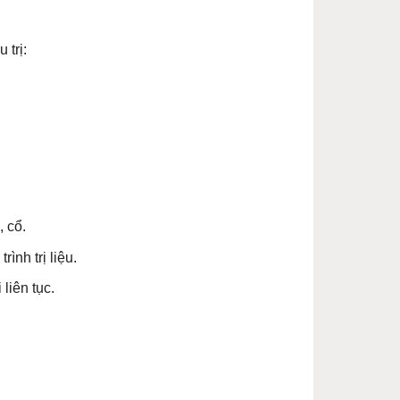
 trị:
 cổ.
ình trị liệu.
liên tục.