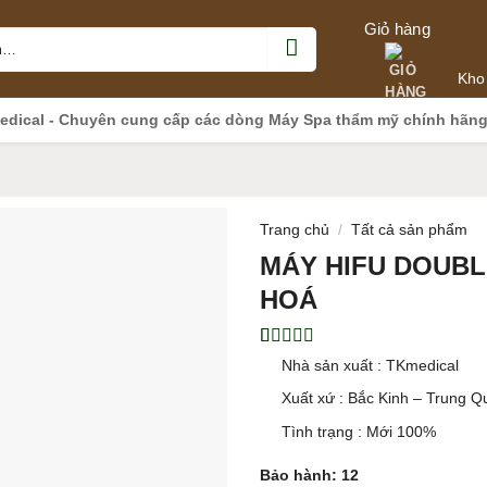
Giỏ hàng
Kho
edical - Chuyên cung cấp các dòng Máy Spa thẩm mỹ chính hãn
Trang chủ
/
Tất cả sản phẩm
MÁY HIFU DOUBL
HOÁ
5.00
1
trên 5
Nhà sản xuất : TKmedical
dựa trên
đánh giá
Xuất xứ : Bắc Kinh – Trung Q
Tình trạng : Mới 100%
Bảo hành: 12