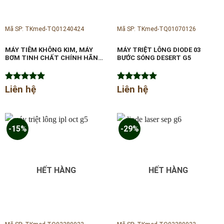
Mã SP: TKmed-TQ01240424
Mã SP: TKmed-TQ01070126
MÁY TIÊM KHÔNG KIM, MÁY
MÁY TRIỆT LÔNG DIODE 03
BƠM TINH CHẤT CHÍNH HÃNG
BƯỚC SÓNG DESERT G5
NEWFACE
Được xếp
Liên hệ
Được xếp
Liên hệ
hạng
5.00
hạng
5.00
5 sao
5 sao
-15%
-29%
HẾT HÀNG
HẾT HÀNG