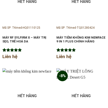
HẾT HÀNG
HẾT HÀNG
Mã SP: TKmed-HQ01110125
Mã SP: TKmed-TQ01280424
MÁY RF SYLFIRM X – MÁY TRỊ
MÁY TIÊM KHÔNG KIM NEWFACE
SẸO, TRẺ HOÁ DA
9 IN 1 PLUS CHÍNH HÃNG
Được xếp
Liên hệ
Được xếp
Liên hệ
hạng
5.00
hạng
5.00
5 sao
5 sao
-8%
HẾT HÀNG
HẾT HÀNG