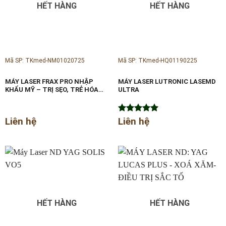
HẾT HÀNG
HẾT HÀNG
Mã SP: TKmed-NM01020725
Mã SP: TKmed-HQ01190225
MÁY LASER FRAX PRO NHẬP
MÁY LASER LUTRONIC LASEMD
KHẨU MỸ – TRỊ SẸO, TRẺ HÓA
ULTRA
DA
Liên hệ
Được xếp
Liên hệ
hạng
5.00
5 sao
HẾT HÀNG
HẾT HÀNG