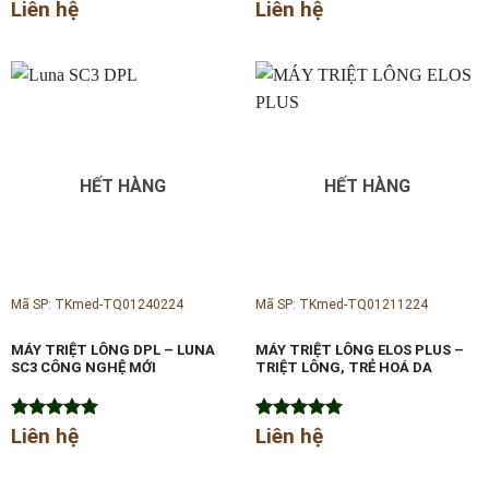
Được xếp
Liên hệ
Được xếp
Liên hệ
hạng
5.00
hạng
5.00
5 sao
5 sao
HẾT HÀNG
HẾT HÀNG
Mã SP: TKmed-TQ01240224
Mã SP: TKmed-TQ01211224
MÁY TRIỆT LÔNG DPL – LUNA
MÁY TRIỆT LÔNG ELOS PLUS –
SC3 CÔNG NGHỆ MỚI
TRIỆT LÔNG, TRẺ HOÁ DA
Được xếp
Liên hệ
Được xếp
Liên hệ
hạng
5.00
hạng
5.00
5 sao
5 sao