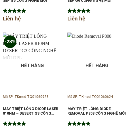
SEP G5 CÔNG NGHỆ MỚI
SEP G6 CÔNG NGHỆ MỚI
Được xếp
Liên hệ
Được xếp
Liên hệ
hạng
5.00
hạng
5.00
5 sao
5 sao
-28%
HẾT HÀNG
HẾT HÀNG
Mã SP: TKmed-TQ01060923
Mã SP: TKmed-TQ01060624
MÁY TRIỆT LÔNG DIODE LASER
MÁY TRIỆT LÔNG DIODE
810NM – DESERT G3 CÔNG
REMOVAL P808 CÔNG NGHỆ MỚI
NGHỆ MỚI DPL