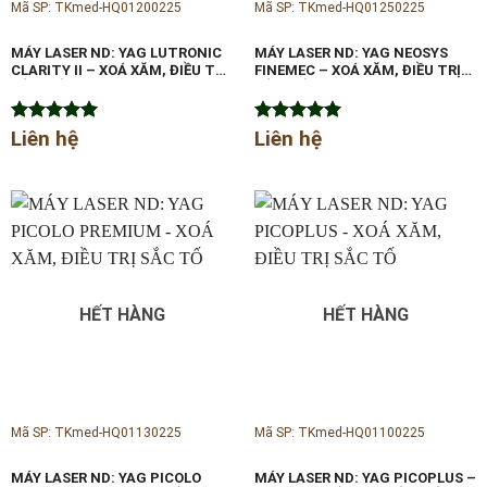
Mã SP: TKmed-HQ01200225
Mã SP: TKmed-HQ01250225
MÁY LASER ND: YAG LUTRONIC
MÁY LASER ND: YAG NEOSYS
CLARITY II – XOÁ XĂM, ĐIỀU TRỊ
FINEMEC – XOÁ XĂM, ĐIỀU TRỊ
SẮC TỐ
SẮC TỐ
Được xếp
Liên hệ
Được xếp
Liên hệ
hạng
5.00
hạng
5.00
5 sao
5 sao
HẾT HÀNG
HẾT HÀNG
Mã SP: TKmed-HQ01130225
Mã SP: TKmed-HQ01100225
MÁY LASER ND: YAG PICOLO
MÁY LASER ND: YAG PICOPLUS –