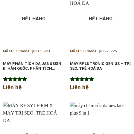
HẾT HÀNG
HẾT HÀNG
Mã SP: TKmed-HQ05160923
Mã SP: TKmed-HQ02220225
MÁY PHÂN TÍCH DA JANUSKIN
MÁY RF LUTRONIC GENIUS – TRỊ
III HÀN QUỐC, PHÂN TÍCH
SẸO, TRẺ HOÁ DA
ĐÁNH GIÁ CÁC CHỈ SỐ VỀ DA
Được xếp
Liên hệ
Được xếp
Liên hệ
hạng
5.00
hạng
5.00
5 sao
5 sao