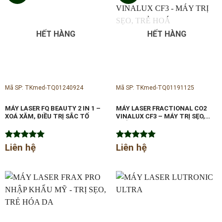
HẾT HÀNG
HẾT HÀNG
Mã SP: TKmed-TQ01240924
Mã SP: TKmed-TQ01191125
MÁY LASER FQ BEAUTY 2 IN 1 –
MÁY LASER FRACTIONAL CO2
XOÁ XĂM, ĐIỀU TRỊ SẮC TỐ
VINALUX CF3 – MÁY TRỊ SẸO,
TRẺ HOÁ
Được xếp
Liên hệ
Được xếp
Liên hệ
hạng
5.00
hạng
5.00
5 sao
5 sao