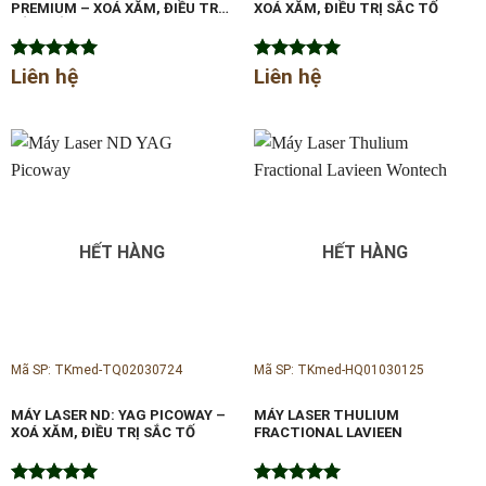
PREMIUM – XOÁ XĂM, ĐIỀU TRỊ
XOÁ XĂM, ĐIỀU TRỊ SẮC TỐ
SẮC TỐ
Được xếp
Liên hệ
Được xếp
Liên hệ
hạng
5.00
hạng
5.00
5 sao
5 sao
HẾT HÀNG
HẾT HÀNG
Mã SP: TKmed-TQ02030724
Mã SP: TKmed-HQ01030125
MÁY LASER ND: YAG PICOWAY –
MÁY LASER THULIUM
XOÁ XĂM, ĐIỀU TRỊ SẮC TỐ
FRACTIONAL LAVIEEN