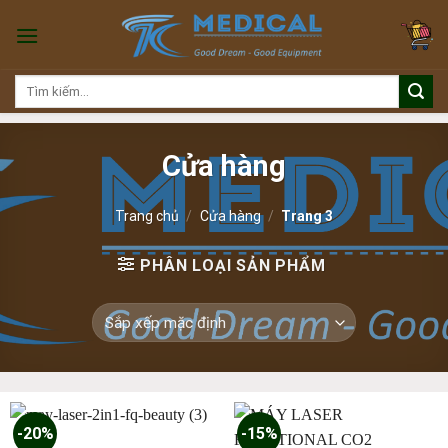
Skip
to
content
Tìm
kiếm:
Cửa hàng
Trang chủ
/
Cửa hàng
/
Trang 3
PHÂN LOẠI SẢN PHẨM
-20%
-15%