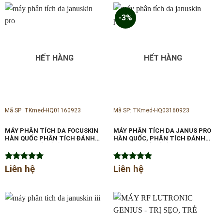
-3%
HẾT HÀNG
HẾT HÀNG
Mã SP: TKmed-HQ01160923
Mã SP: TKmed-HQ03160923
MÁY PHÂN TÍCH DA FOCUSKIN
MÁY PHÂN TÍCH DA JANUS PRO
HÀN QUỐC PHÂN TÍCH ĐÁNH
HÀN QUỐC, PHÂN TÍCH ĐÁNH
GIÁ CÁC CHỈ SỐ VỀ DA
GIÁ CÁC CHỈ SỐ VỀ DA
Được xếp
Liên hệ
Được xếp
Liên hệ
hạng
5.00
hạng
5.00
5 sao
5 sao