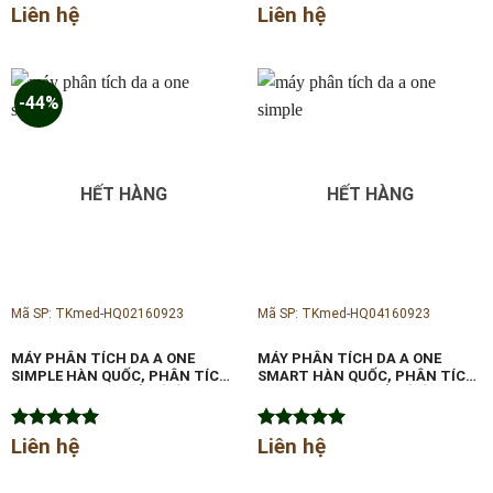
Được xếp
Liên hệ
Được xếp
Liên hệ
hạng
5.00
hạng
5.00
5 sao
5 sao
-44%
HẾT HÀNG
HẾT HÀNG
Mã SP: TKmed-HQ02160923
Mã SP: TKmed-HQ04160923
MÁY PHÂN TÍCH DA A ONE
MÁY PHÂN TÍCH DA A ONE
SIMPLE HÀN QUỐC, PHÂN TÍCH
SMART HÀN QUỐC, PHÂN TÍCH
ĐÁNH GIÁ CÁC CHỈ SỐ VỀ DA
ĐÁNH GIÁ CÁC CHỈ SỐ VỀ DA
Được xếp
Liên hệ
Được xếp
Liên hệ
hạng
5.00
hạng
5.00
5 sao
5 sao