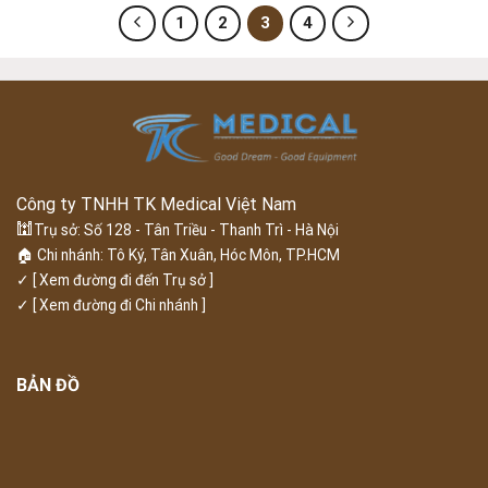
1
2
3
4
Công ty TNHH TK Medical Việt Nam
🕍
Trụ sở: Số 128 - Tân Triều - Thanh Trì - Hà Nội
🏠 Chi nhánh: Tô Ký, Tân Xuân, Hóc Môn, TP.HCM
✓
[ Xem đường đi đến Trụ sở ]
✓
[ Xem đường đi Chi nhánh ]
BẢN ĐỒ