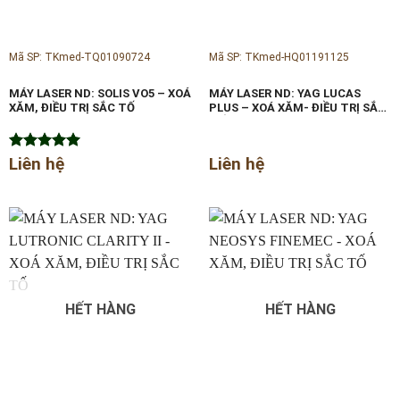
Mã SP: TKmed-TQ01090724
Mã SP: TKmed-HQ01191125
MÁY LASER ND: SOLIS VO5 – XOÁ
MÁY LASER ND: YAG LUCAS
XĂM, ĐIỀU TRỊ SẮC TỐ
PLUS – XOÁ XĂM- ĐIỀU TRỊ SẮC
TỐ
Được xếp
Liên hệ
Liên hệ
hạng
5.00
5 sao
HẾT HÀNG
HẾT HÀNG