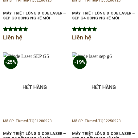
Mã SP: TKmed-TQ02280923
Mã SP: TKmed-TQ03280923
MÁY TRIỆT LÔNG DIODE LASER –
MÁY TRIỆT LÔNG DIODE LASER –
SEP G3 CÔNG NGHỆ MỚI
SEP G4 CÔNG NGHỆ MỚI
Được xếp
Liên hệ
Được xếp
Liên hệ
hạng
5.00
hạng
5.00
5 sao
5 sao
-25%
-19%
HẾT HÀNG
HẾT HÀNG
Mã SP: TKmed-TQ01280923
Mã SP: TKmed-TQ02250923
MÁY TRIỆT LÔNG DIODE LASER –
MÁY TRIỆT LÔNG DIODE LASER –